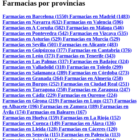
Farmacias por provincias
Farmacias en Barcelona (1550)
Farmacias en Madrid (1483)
Farmacias en Navarra (632)
Farmacias en Valencia (596)
Farmacias en A Coruña (582)
Farmacias en Málaga (546)
Farmacias en Pontevedra (542)
Farmacias en Vizcaya (535)
Farmacias en Asturias (529)
Farmacias en Murcia (529)
Farmacias en Sevilla (501)
Farmacias en Alicante (483)
Farmacias en Guipúzcoa (377)
Farmacias en Cantabria (376)
Farmacias en León (373)
Farmacias en Tenerife (343)
Farmacias en Las Palmas (337)
Farmacias en Badajoz (324)
Farmacias en Valladolid (318)
Farmacias en Toledo (299)
Farmacias en Salamanca (289)
Farmacias en Córdoba (273)
Farmacias en Granada (264)
Farmacias en Almería (258)
Farmacias en Burgos (252)
Farmacias en Ciudad Real (251)
Farmacias en Tarragona (250)
Farmacias en Zaragoza (247)
Farmacias en Cádiz (229)
Farmacias en Ourense (224)
Farmacias en Girona (219)
Farmacias en Lugo (217)
Farmacias
en Albacete (196)
Farmacias en Zamora (189)
Farmacias en
Ávila (174)
Farmacias en Baleares (167)
Farmacias en Huelva (159)
Farmacias en La Rioja (152)
Farmacias en Cuenca (149)
Farmacias en Álava (136)
Farmacias en Lleida (128)
Farmacias en Cáceres (120)
Farmacias en Segovia (115)
Farmacias en Palencia (113)