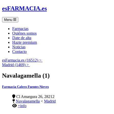
es
FARMACIA
.es
Menu
Farmacias
Quiénes somos
Date de alta
Hazte premium
Noticias
Contacto
esFarmacia.es (16512) >
Madrid (1469) >
Navalagamella (1)
Farmacia Calero Fuentes Nieves
Cl Amargura 26, 28212
Navalagamella
<
Madrid
+info