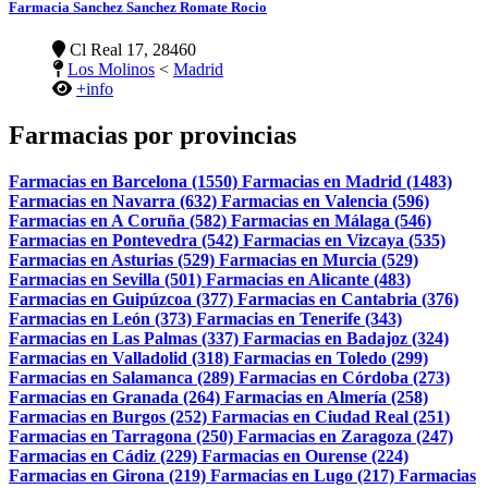
Farmacia Sanchez Sanchez Romate Rocio
Cl Real 17, 28460
Los Molinos
<
Madrid
+info
Farmacias por provincias
Farmacias en Barcelona (1550)
Farmacias en Madrid (1483)
Farmacias en Navarra (632)
Farmacias en Valencia (596)
Farmacias en A Coruña (582)
Farmacias en Málaga (546)
Farmacias en Pontevedra (542)
Farmacias en Vizcaya (535)
Farmacias en Asturias (529)
Farmacias en Murcia (529)
Farmacias en Sevilla (501)
Farmacias en Alicante (483)
Farmacias en Guipúzcoa (377)
Farmacias en Cantabria (376)
Farmacias en León (373)
Farmacias en Tenerife (343)
Farmacias en Las Palmas (337)
Farmacias en Badajoz (324)
Farmacias en Valladolid (318)
Farmacias en Toledo (299)
Farmacias en Salamanca (289)
Farmacias en Córdoba (273)
Farmacias en Granada (264)
Farmacias en Almería (258)
Farmacias en Burgos (252)
Farmacias en Ciudad Real (251)
Farmacias en Tarragona (250)
Farmacias en Zaragoza (247)
Farmacias en Cádiz (229)
Farmacias en Ourense (224)
Farmacias en Girona (219)
Farmacias en Lugo (217)
Farmacias