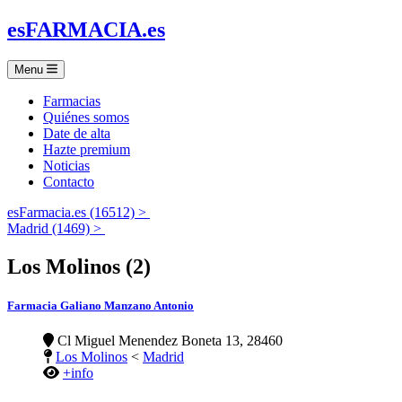
es
FARMACIA
.es
Menu
Farmacias
Quiénes somos
Date de alta
Hazte premium
Noticias
Contacto
esFarmacia.es (16512) >
Madrid (1469) >
Los Molinos (2)
Farmacia Galiano Manzano Antonio
Cl Miguel Menendez Boneta 13, 28460
Los Molinos
<
Madrid
+info