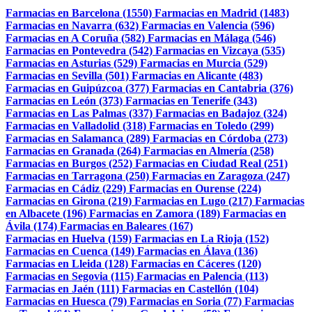
Farmacias en Barcelona (1550)
Farmacias en Madrid (1483)
Farmacias en Navarra (632)
Farmacias en Valencia (596)
Farmacias en A Coruña (582)
Farmacias en Málaga (546)
Farmacias en Pontevedra (542)
Farmacias en Vizcaya (535)
Farmacias en Asturias (529)
Farmacias en Murcia (529)
Farmacias en Sevilla (501)
Farmacias en Alicante (483)
Farmacias en Guipúzcoa (377)
Farmacias en Cantabria (376)
Farmacias en León (373)
Farmacias en Tenerife (343)
Farmacias en Las Palmas (337)
Farmacias en Badajoz (324)
Farmacias en Valladolid (318)
Farmacias en Toledo (299)
Farmacias en Salamanca (289)
Farmacias en Córdoba (273)
Farmacias en Granada (264)
Farmacias en Almería (258)
Farmacias en Burgos (252)
Farmacias en Ciudad Real (251)
Farmacias en Tarragona (250)
Farmacias en Zaragoza (247)
Farmacias en Cádiz (229)
Farmacias en Ourense (224)
Farmacias en Girona (219)
Farmacias en Lugo (217)
Farmacias
en Albacete (196)
Farmacias en Zamora (189)
Farmacias en
Ávila (174)
Farmacias en Baleares (167)
Farmacias en Huelva (159)
Farmacias en La Rioja (152)
Farmacias en Cuenca (149)
Farmacias en Álava (136)
Farmacias en Lleida (128)
Farmacias en Cáceres (120)
Farmacias en Segovia (115)
Farmacias en Palencia (113)
Farmacias en Jaén (111)
Farmacias en Castellón (104)
Farmacias en Huesca (79)
Farmacias en Soria (77)
Farmacias