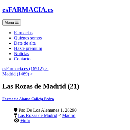
es
FARMACIA
.es
Menu
Farmacias
Quiénes somos
Date de alta
Hazte premium
Noticias
Contacto
esFarmacia.es (16512) >
Madrid (1469) >
Las Rozas de Madrid (21)
Farmacia Alonso Calleja Pedro
Pso De Los Alemanes 1, 28290
Las Rozas de Madrid
<
Madrid
+info