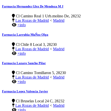
Farmacia Hernandez Glez De Mendoza M J
Cl Camino Real 1 Urb.molino De, 28232
Las Rozas de Madrid
<
Madrid
+info
Farmacia Larrubia MuÑoz Olga
Cl Chile 8 Local 3, 28230
Las Rozas de Madrid
<
Madrid
+info
Farmacia Lazaro Sancho Pilar
Cl Camino Tomillaron 5, 28230
Las Rozas de Madrid
<
Madrid
+info
Farmacia Lopez Valencia Javier
Cl Bruselas Local 24 C, 28232
Las Rozas de Madrid
<
Madrid
+info