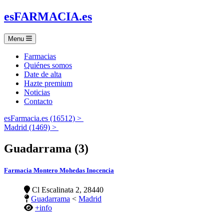
es
FARMACIA
.es
Menu
Farmacias
Quiénes somos
Date de alta
Hazte premium
Noticias
Contacto
esFarmacia.es (16512) >
Madrid (1469) >
Guadarrama (3)
Farmacia Montero Mohedas Inocencia
Cl Escalinata 2, 28440
Guadarrama
<
Madrid
+info