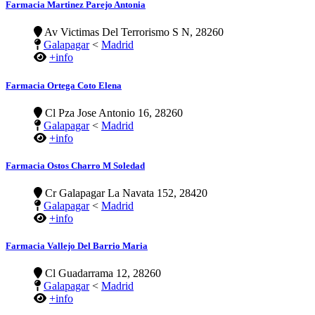
Farmacia Martinez Parejo Antonia
Av Victimas Del Terrorismo S N, 28260
Galapagar
<
Madrid
+info
Farmacia Ortega Coto Elena
Cl Pza Jose Antonio 16, 28260
Galapagar
<
Madrid
+info
Farmacia Ostos Charro M Soledad
Cr Galapagar La Navata 152, 28420
Galapagar
<
Madrid
+info
Farmacia Vallejo Del Barrio Maria
Cl Guadarrama 12, 28260
Galapagar
<
Madrid
+info