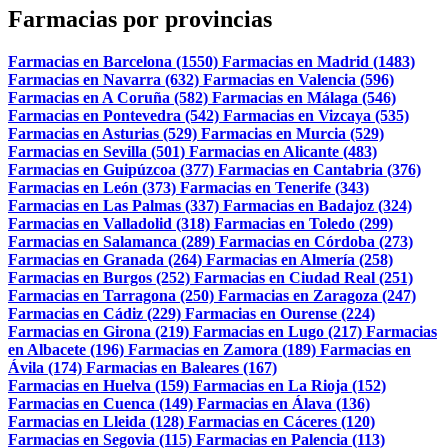
Farmacias por provincias
Farmacias en Barcelona (1550)
Farmacias en Madrid (1483)
Farmacias en Navarra (632)
Farmacias en Valencia (596)
Farmacias en A Coruña (582)
Farmacias en Málaga (546)
Farmacias en Pontevedra (542)
Farmacias en Vizcaya (535)
Farmacias en Asturias (529)
Farmacias en Murcia (529)
Farmacias en Sevilla (501)
Farmacias en Alicante (483)
Farmacias en Guipúzcoa (377)
Farmacias en Cantabria (376)
Farmacias en León (373)
Farmacias en Tenerife (343)
Farmacias en Las Palmas (337)
Farmacias en Badajoz (324)
Farmacias en Valladolid (318)
Farmacias en Toledo (299)
Farmacias en Salamanca (289)
Farmacias en Córdoba (273)
Farmacias en Granada (264)
Farmacias en Almería (258)
Farmacias en Burgos (252)
Farmacias en Ciudad Real (251)
Farmacias en Tarragona (250)
Farmacias en Zaragoza (247)
Farmacias en Cádiz (229)
Farmacias en Ourense (224)
Farmacias en Girona (219)
Farmacias en Lugo (217)
Farmacias
en Albacete (196)
Farmacias en Zamora (189)
Farmacias en
Ávila (174)
Farmacias en Baleares (167)
Farmacias en Huelva (159)
Farmacias en La Rioja (152)
Farmacias en Cuenca (149)
Farmacias en Álava (136)
Farmacias en Lleida (128)
Farmacias en Cáceres (120)
Farmacias en Segovia (115)
Farmacias en Palencia (113)