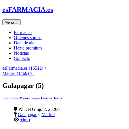
es
FARMACIA
.es
Menu
Farmacias
Quiénes somos
Date de alta
Hazte premium
Noticias
Contacto
esFarmacia.es (16512) >
Madrid (1469) >
Galapagar (5)
Farmacia Manzaneque Garcia Jesus
Pz Del Guijo 2, 28260
Galapagar
<
Madrid
+info