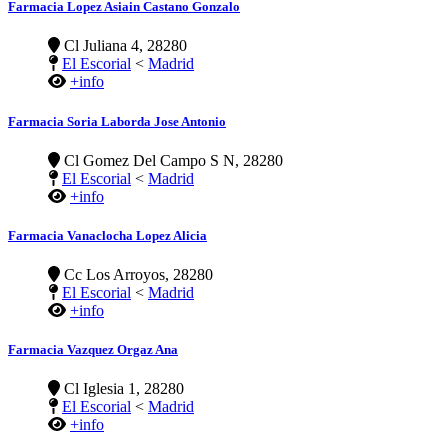
Farmacia Lopez Asiain Castano Gonzalo
Cl Juliana 4, 28280
El Escorial
<
Madrid
+info
Farmacia Soria Laborda Jose Antonio
Cl Gomez Del Campo S N, 28280
El Escorial
<
Madrid
+info
Farmacia Vanaclocha Lopez Alicia
Cc Los Arroyos, 28280
El Escorial
<
Madrid
+info
Farmacia Vazquez Orgaz Ana
Cl Iglesia 1, 28280
El Escorial
<
Madrid
+info