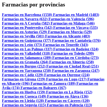
Farmacias por provincias
Farmacias en Barcelona (1550)
Farmacias en Madrid (1483)
Farmacias en Navarra (632)
Farmacias en Valencia (596)
Farmacias en A Coruña (582)
Farmacias en Málaga (546)
Farmacias en Pontevedra (542)
Farmacias en Vizcaya (535)
Farmacias en Asturias (529)
Farmacias en Murcia (529)
Farmacias en Sevilla (501)
Farmacias en Alicante (483)
Farmacias en Guipúzcoa (377)
Farmacias en Cantabria (376)
Farmacias en León (373)
Farmacias en Tenerife (343)
Farmacias en Las Palmas (337)
Farmacias en Badajoz (324)
Farmacias en Valladolid (318)
Farmacias en Toledo (299)
Farmacias en Salamanca (289)
Farmacias en Córdoba (273)
Farmacias en Granada (264)
Farmacias en Almería (258)
Farmacias en Burgos (252)
Farmacias en Ciudad Real (251)
Farmacias en Tarragona (250)
Farmacias en Zaragoza (247)
Farmacias en Cádiz (229)
Farmacias en Ourense (224)
Farmacias en Girona (219)
Farmacias en Lugo (217)
Farmacias
en Albacete (196)
Farmacias en Zamora (189)
Farmacias en
Ávila (174)
Farmacias en Baleares (167)
Farmacias en Huelva (159)
Farmacias en La Rioja (152)
Farmacias en Cuenca (149)
Farmacias en Álava (136)
Farmacias en Lleida (128)
Farmacias en Cáceres (120)
Farmacias en Segovia (115)
Farmacias en Palencia (113)