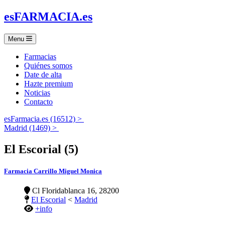
es
FARMACIA
.es
Menu
Farmacias
Quiénes somos
Date de alta
Hazte premium
Noticias
Contacto
esFarmacia.es (16512) >
Madrid (1469) >
El Escorial (5)
Farmacia Carrillo Miguel Monica
Cl Floridablanca 16, 28200
El Escorial
<
Madrid
+info