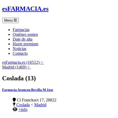
es
FARMACIA
.es
Menu
Farmacias
Quiénes somos
Date de alta
Hazte premium
Noticias
Contacto
esFarmacia.es (16512) >
Madrid (1469) >
Coslada (13)
Farmacia Arancon Revilla M Jose
Cl Franckuct 17, 28822
Coslada
<
Madrid
+info