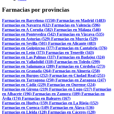
Farmacias por provincias
Farmacias en Barcelona (1550)
Farmacias en Madrid (1483)
Farmacias en Navarra (632)
Farmacias en Valencia (596)
Farmacias en A Coruña (582)
Farmacias en Málaga (546)
Farmacias en Pontevedra (542)
Farmacias en Vizcaya (535)
Farmacias en Asturias (529)
Farmacias en Murcia (529)
Farmacias en Sevilla (501)
Farmacias en Alicante (483)
Farmacias en Guipúzcoa (377)
Farmacias en Cantabria (376)
Farmacias en León (373)
Farmacias en Tenerife (343)
Farmacias en Las Palmas (337)
Farmacias en Badajoz (324)
Farmacias en Valladolid (318)
Farmacias en Toledo (299)
Farmacias en Salamanca (289)
Farmacias en Córdoba (273)
Farmacias en Granada (264)
Farmacias en Almería (258)
Farmacias en Burgos (252)
Farmacias en Ciudad Real (251)
Farmacias en Tarragona (250)
Farmacias en Zaragoza (247)
Farmacias en Cádiz (229)
Farmacias en Ourense (224)
Farmacias en Girona (219)
Farmacias en Lugo (217)
Farmacias
en Albacete (196)
Farmacias en Zamora (189)
Farmacias en
Ávila (174)
Farmacias en Baleares (167)
Farmacias en Huelva (159)
Farmacias en La Rioja (152)
Farmacias en Cuenca (149)
Farmacias en Álava (136)
Farmacias en Lleida (128)
Farmacias en Cáceres (120)