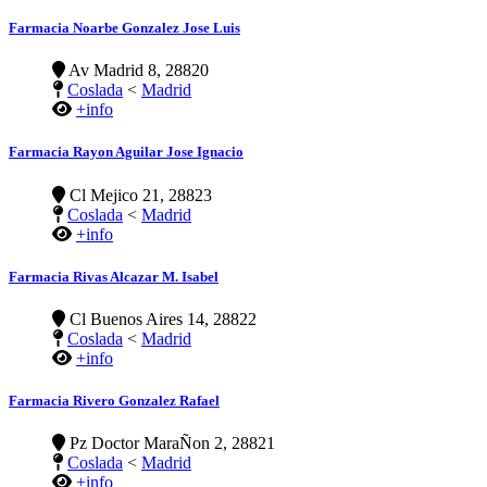
Farmacia Noarbe Gonzalez Jose Luis
Av Madrid 8, 28820
Coslada
<
Madrid
+info
Farmacia Rayon Aguilar Jose Ignacio
Cl Mejico 21, 28823
Coslada
<
Madrid
+info
Farmacia Rivas Alcazar M. Isabel
Cl Buenos Aires 14, 28822
Coslada
<
Madrid
+info
Farmacia Rivero Gonzalez Rafael
Pz Doctor MaraÑon 2, 28821
Coslada
<
Madrid
+info