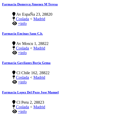
Farmacia Domercq Jimenez M Teresa
Av EspaÑa 23, 28820
Coslada
<
Madrid
+info
Farmacia Encinas Sanz C.b.
Av Moscu 1, 28822
Coslada
<
Madrid
+info
Farmacia Gavilanes Borja Gema
Cl Chile 162, 28822
Coslada
<
Madrid
+info
Farmacia Lopez Del Pozo Jose Manuel
Cl Peru 2, 28823
Coslada
<
Madrid
+info