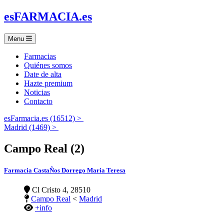
es
FARMACIA
.es
Menu
Farmacias
Quiénes somos
Date de alta
Hazte premium
Noticias
Contacto
esFarmacia.es (16512) >
Madrid (1469) >
Campo Real (2)
Farmacia CastaÑos Dorrego Maria Teresa
Cl Cristo 4, 28510
Campo Real
<
Madrid
+info