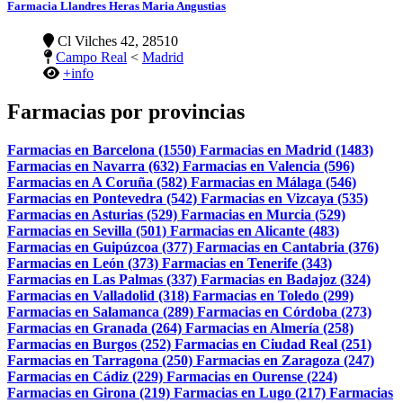
Farmacia Llandres Heras Maria Angustias
Cl Vilches 42, 28510
Campo Real
<
Madrid
+info
Farmacias por provincias
Farmacias en Barcelona (1550)
Farmacias en Madrid (1483)
Farmacias en Navarra (632)
Farmacias en Valencia (596)
Farmacias en A Coruña (582)
Farmacias en Málaga (546)
Farmacias en Pontevedra (542)
Farmacias en Vizcaya (535)
Farmacias en Asturias (529)
Farmacias en Murcia (529)
Farmacias en Sevilla (501)
Farmacias en Alicante (483)
Farmacias en Guipúzcoa (377)
Farmacias en Cantabria (376)
Farmacias en León (373)
Farmacias en Tenerife (343)
Farmacias en Las Palmas (337)
Farmacias en Badajoz (324)
Farmacias en Valladolid (318)
Farmacias en Toledo (299)
Farmacias en Salamanca (289)
Farmacias en Córdoba (273)
Farmacias en Granada (264)
Farmacias en Almería (258)
Farmacias en Burgos (252)
Farmacias en Ciudad Real (251)
Farmacias en Tarragona (250)
Farmacias en Zaragoza (247)
Farmacias en Cádiz (229)
Farmacias en Ourense (224)
Farmacias en Girona (219)
Farmacias en Lugo (217)
Farmacias