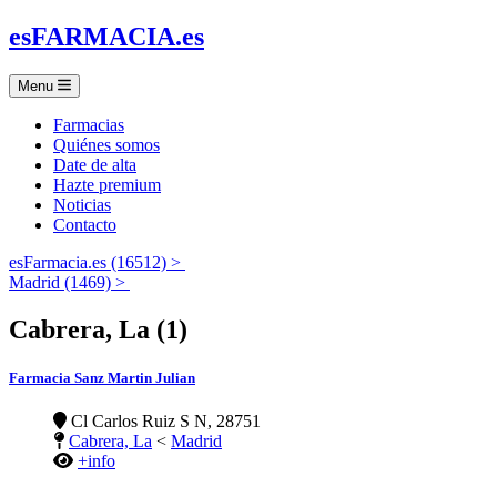
es
FARMACIA
.es
Menu
Farmacias
Quiénes somos
Date de alta
Hazte premium
Noticias
Contacto
esFarmacia.es (16512) >
Madrid (1469) >
Cabrera, La (1)
Farmacia Sanz Martin Julian
Cl Carlos Ruiz S N, 28751
Cabrera, La
<
Madrid
+info