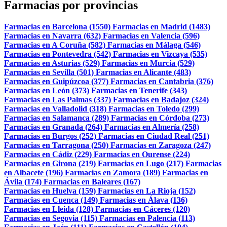
Farmacias por provincias
Farmacias en Barcelona (1550)
Farmacias en Madrid (1483)
Farmacias en Navarra (632)
Farmacias en Valencia (596)
Farmacias en A Coruña (582)
Farmacias en Málaga (546)
Farmacias en Pontevedra (542)
Farmacias en Vizcaya (535)
Farmacias en Asturias (529)
Farmacias en Murcia (529)
Farmacias en Sevilla (501)
Farmacias en Alicante (483)
Farmacias en Guipúzcoa (377)
Farmacias en Cantabria (376)
Farmacias en León (373)
Farmacias en Tenerife (343)
Farmacias en Las Palmas (337)
Farmacias en Badajoz (324)
Farmacias en Valladolid (318)
Farmacias en Toledo (299)
Farmacias en Salamanca (289)
Farmacias en Córdoba (273)
Farmacias en Granada (264)
Farmacias en Almería (258)
Farmacias en Burgos (252)
Farmacias en Ciudad Real (251)
Farmacias en Tarragona (250)
Farmacias en Zaragoza (247)
Farmacias en Cádiz (229)
Farmacias en Ourense (224)
Farmacias en Girona (219)
Farmacias en Lugo (217)
Farmacias
en Albacete (196)
Farmacias en Zamora (189)
Farmacias en
Ávila (174)
Farmacias en Baleares (167)
Farmacias en Huelva (159)
Farmacias en La Rioja (152)
Farmacias en Cuenca (149)
Farmacias en Álava (136)
Farmacias en Lleida (128)
Farmacias en Cáceres (120)
Farmacias en Segovia (115)
Farmacias en Palencia (113)