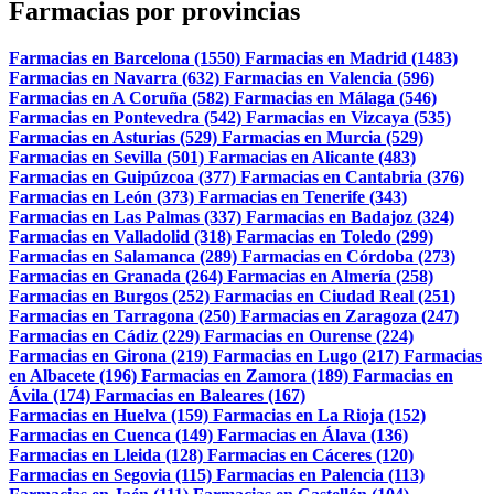
Farmacias por provincias
Farmacias en Barcelona (1550)
Farmacias en Madrid (1483)
Farmacias en Navarra (632)
Farmacias en Valencia (596)
Farmacias en A Coruña (582)
Farmacias en Málaga (546)
Farmacias en Pontevedra (542)
Farmacias en Vizcaya (535)
Farmacias en Asturias (529)
Farmacias en Murcia (529)
Farmacias en Sevilla (501)
Farmacias en Alicante (483)
Farmacias en Guipúzcoa (377)
Farmacias en Cantabria (376)
Farmacias en León (373)
Farmacias en Tenerife (343)
Farmacias en Las Palmas (337)
Farmacias en Badajoz (324)
Farmacias en Valladolid (318)
Farmacias en Toledo (299)
Farmacias en Salamanca (289)
Farmacias en Córdoba (273)
Farmacias en Granada (264)
Farmacias en Almería (258)
Farmacias en Burgos (252)
Farmacias en Ciudad Real (251)
Farmacias en Tarragona (250)
Farmacias en Zaragoza (247)
Farmacias en Cádiz (229)
Farmacias en Ourense (224)
Farmacias en Girona (219)
Farmacias en Lugo (217)
Farmacias
en Albacete (196)
Farmacias en Zamora (189)
Farmacias en
Ávila (174)
Farmacias en Baleares (167)
Farmacias en Huelva (159)
Farmacias en La Rioja (152)
Farmacias en Cuenca (149)
Farmacias en Álava (136)
Farmacias en Lleida (128)
Farmacias en Cáceres (120)
Farmacias en Segovia (115)
Farmacias en Palencia (113)