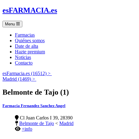
es
FARMACIA
.es
Menu
Farmacias
Quiénes somos
Date de alta
Hazte premium
Noticias
Contacto
esFarmacia.es (16512) >
Madrid (1469) >
Belmonte de Tajo (1)
Farmacia Fernandez Sanchez Angel
Cl Juan Carlos I 39, 28390
Belmonte de Tajo
<
Madrid
+info