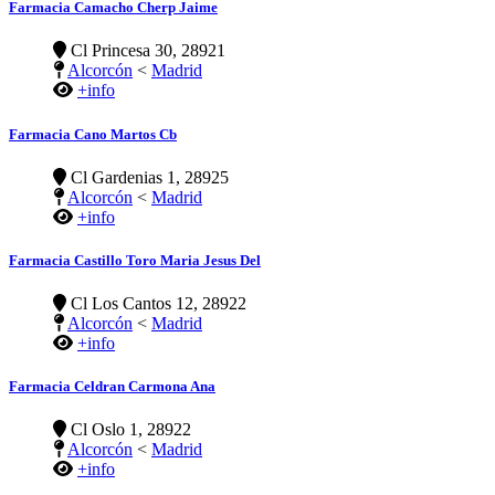
Farmacia Camacho Cherp Jaime
Cl Princesa 30, 28921
Alcorcón
<
Madrid
+info
Farmacia Cano Martos Cb
Cl Gardenias 1, 28925
Alcorcón
<
Madrid
+info
Farmacia Castillo Toro Maria Jesus Del
Cl Los Cantos 12, 28922
Alcorcón
<
Madrid
+info
Farmacia Celdran Carmona Ana
Cl Oslo 1, 28922
Alcorcón
<
Madrid
+info