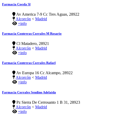
Farmacia Coesfa Sl
Av America 7-9 Cc Tres Aguas, 28922
Alcorcón
<
Madrid
+info
Farmacia Contreras Corrales M Rosario
Cl Matadero, 28921
Alcorcón
<
Madrid
+info
Farmacia Contreras Corrales Rafael
Av Europa 16 Cc Alcampo, 28922
Alcorcón
<
Madrid
+info
Farmacia Corrales Sendino Adelaida
Pz Sierra De Cerrosanto 1 B 31, 28923
Alcorcón
<
Madrid
+info