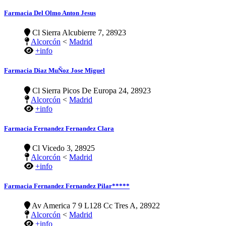
Farmacia Del Olmo Anton Jesus
Cl Sierra Alcubierre 7, 28923
Alcorcón
<
Madrid
+info
Farmacia Diaz MuÑoz Jose Miguel
Cl Sierra Picos De Europa 24, 28923
Alcorcón
<
Madrid
+info
Farmacia Fernandez Fernandez Clara
Cl Vicedo 3, 28925
Alcorcón
<
Madrid
+info
Farmacia Fernandez Fernandez Pilar*****
Av America 7 9 L128 Cc Tres A, 28922
Alcorcón
<
Madrid
+info