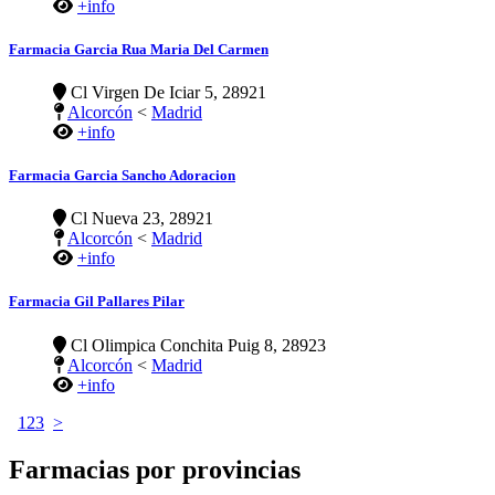
+info
Farmacia Garcia Rua Maria Del Carmen
Cl Virgen De Iciar 5, 28921
Alcorcón
<
Madrid
+info
Farmacia Garcia Sancho Adoracion
Cl Nueva 23, 28921
Alcorcón
<
Madrid
+info
Farmacia Gil Pallares Pilar
Cl Olimpica Conchita Puig 8, 28923
Alcorcón
<
Madrid
+info
1
2
3
>
Farmacias por provincias