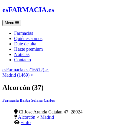
es
FARMACIA
.es
Menu
Farmacias
Quiénes somos
Date de alta
Hazte premium
Noticias
Contacto
esFarmacia.es (16512) >
Madrid (1469) >
Alcorcón (37)
Farmacia Barba Solana Carlos
Cl Jose Aranda Catalan 47, 28924
Alcorcón
<
Madrid
+info