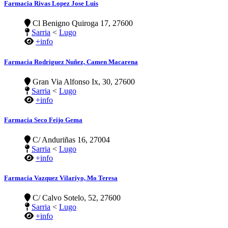
Farmacia Rivas Lopez Jose Luis
Cl Benigno Quiroga 17, 27600
Sarria
<
Lugo
+info
Farmacia Rodriguez Nuñez, Camen Macarena
Gran Via Alfonso Ix, 30, 27600
Sarria
<
Lugo
+info
Farmacia Seco Feijo Gema
C/ Anduriñas 16, 27004
Sarria
<
Lugo
+info
Farmacia Vazquez Vilariyo, Mo Teresa
C/ Calvo Sotelo, 52, 27600
Sarria
<
Lugo
+info