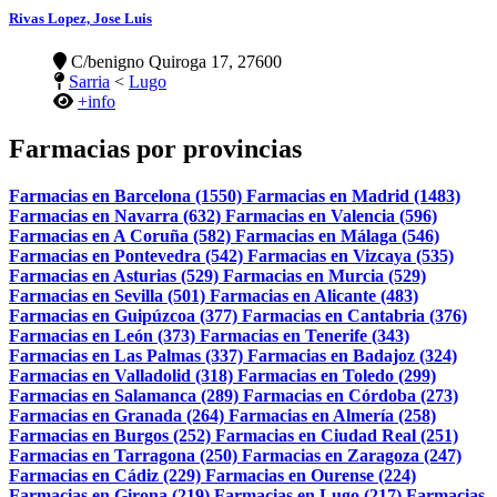
Rivas Lopez, Jose Luis
C/benigno Quiroga 17, 27600
Sarria
<
Lugo
+info
Farmacias por provincias
Farmacias en Barcelona (1550)
Farmacias en Madrid (1483)
Farmacias en Navarra (632)
Farmacias en Valencia (596)
Farmacias en A Coruña (582)
Farmacias en Málaga (546)
Farmacias en Pontevedra (542)
Farmacias en Vizcaya (535)
Farmacias en Asturias (529)
Farmacias en Murcia (529)
Farmacias en Sevilla (501)
Farmacias en Alicante (483)
Farmacias en Guipúzcoa (377)
Farmacias en Cantabria (376)
Farmacias en León (373)
Farmacias en Tenerife (343)
Farmacias en Las Palmas (337)
Farmacias en Badajoz (324)
Farmacias en Valladolid (318)
Farmacias en Toledo (299)
Farmacias en Salamanca (289)
Farmacias en Córdoba (273)
Farmacias en Granada (264)
Farmacias en Almería (258)
Farmacias en Burgos (252)
Farmacias en Ciudad Real (251)
Farmacias en Tarragona (250)
Farmacias en Zaragoza (247)
Farmacias en Cádiz (229)
Farmacias en Ourense (224)
Farmacias en Girona (219)
Farmacias en Lugo (217)
Farmacias