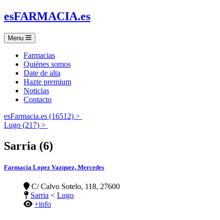
es
FARMACIA
.es
Menu
Farmacias
Quiénes somos
Date de alta
Hazte premium
Noticias
Contacto
esFarmacia.es (16512) >
Lugo (217) >
Sarria (6)
Farmacia Lopez Vazquez, Mercedes
C/ Calvo Sotelo, 118, 27600
Sarria
<
Lugo
+info