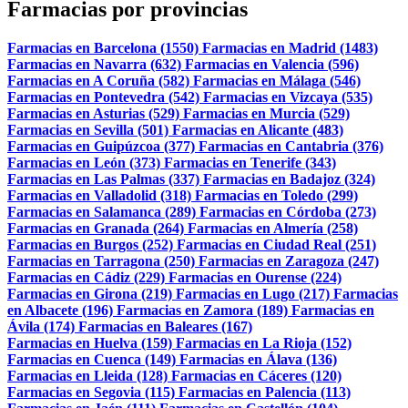
Farmacias por provincias
Farmacias en Barcelona (1550)
Farmacias en Madrid (1483)
Farmacias en Navarra (632)
Farmacias en Valencia (596)
Farmacias en A Coruña (582)
Farmacias en Málaga (546)
Farmacias en Pontevedra (542)
Farmacias en Vizcaya (535)
Farmacias en Asturias (529)
Farmacias en Murcia (529)
Farmacias en Sevilla (501)
Farmacias en Alicante (483)
Farmacias en Guipúzcoa (377)
Farmacias en Cantabria (376)
Farmacias en León (373)
Farmacias en Tenerife (343)
Farmacias en Las Palmas (337)
Farmacias en Badajoz (324)
Farmacias en Valladolid (318)
Farmacias en Toledo (299)
Farmacias en Salamanca (289)
Farmacias en Córdoba (273)
Farmacias en Granada (264)
Farmacias en Almería (258)
Farmacias en Burgos (252)
Farmacias en Ciudad Real (251)
Farmacias en Tarragona (250)
Farmacias en Zaragoza (247)
Farmacias en Cádiz (229)
Farmacias en Ourense (224)
Farmacias en Girona (219)
Farmacias en Lugo (217)
Farmacias
en Albacete (196)
Farmacias en Zamora (189)
Farmacias en
Ávila (174)
Farmacias en Baleares (167)
Farmacias en Huelva (159)
Farmacias en La Rioja (152)
Farmacias en Cuenca (149)
Farmacias en Álava (136)
Farmacias en Lleida (128)
Farmacias en Cáceres (120)
Farmacias en Segovia (115)
Farmacias en Palencia (113)