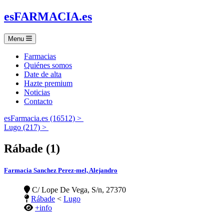
es
FARMACIA
.es
Menu
Farmacias
Quiénes somos
Date de alta
Hazte premium
Noticias
Contacto
esFarmacia.es (16512) >
Lugo (217) >
Rábade (1)
Farmacia Sanchez Perez-mel, Alejandro
C/ Lope De Vega, S/n, 27370
Rábade
<
Lugo
+info