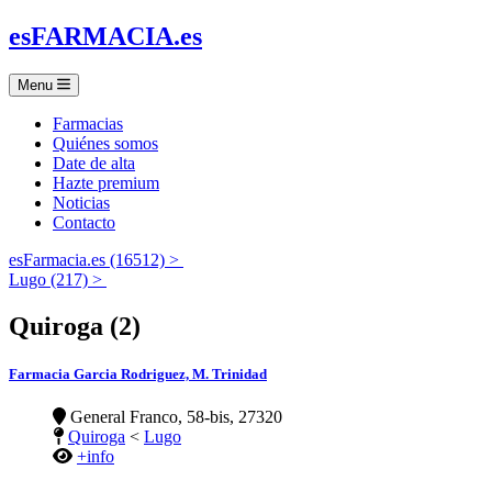
es
FARMACIA
.es
Menu
Farmacias
Quiénes somos
Date de alta
Hazte premium
Noticias
Contacto
esFarmacia.es (16512) >
Lugo (217) >
Quiroga (2)
Farmacia Garcia Rodriguez, M. Trinidad
General Franco, 58-bis, 27320
Quiroga
<
Lugo
+info