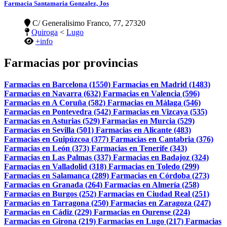
Farmacia Santamaria Gonzalez, Jos
C/ Generalisimo Franco, 77, 27320
Quiroga
<
Lugo
+info
Farmacias por provincias
Farmacias en Barcelona (1550)
Farmacias en Madrid (1483)
Farmacias en Navarra (632)
Farmacias en Valencia (596)
Farmacias en A Coruña (582)
Farmacias en Málaga (546)
Farmacias en Pontevedra (542)
Farmacias en Vizcaya (535)
Farmacias en Asturias (529)
Farmacias en Murcia (529)
Farmacias en Sevilla (501)
Farmacias en Alicante (483)
Farmacias en Guipúzcoa (377)
Farmacias en Cantabria (376)
Farmacias en León (373)
Farmacias en Tenerife (343)
Farmacias en Las Palmas (337)
Farmacias en Badajoz (324)
Farmacias en Valladolid (318)
Farmacias en Toledo (299)
Farmacias en Salamanca (289)
Farmacias en Córdoba (273)
Farmacias en Granada (264)
Farmacias en Almería (258)
Farmacias en Burgos (252)
Farmacias en Ciudad Real (251)
Farmacias en Tarragona (250)
Farmacias en Zaragoza (247)
Farmacias en Cádiz (229)
Farmacias en Ourense (224)
Farmacias en Girona (219)
Farmacias en Lugo (217)
Farmacias