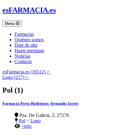
es
FARMACIA
.es
Menu
Farmacias
Quiénes somos
Date de alta
Hazte premium
Noticias
Contacto
esFarmacia.es (16512) >
Lugo (217) >
Pol (1)
Farmacia Perez Rodriguez -fernando Javier
Pza. De Galicia, 2, 27270
Pol
<
Lugo
+info