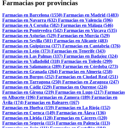
Farmacias por provincias
Farmacias en Barcelona (1550)
Farmacias en Madrid (1483)
Farmacias en Navarra (632)
Farmacias en Valencia (596)
Farmacias en A Coruña (582)
Farmacias en Málaga (546)
Farmacias en Pontevedra (542)
Farmacias en Vizcaya (535)
Farmacias en Asturias (529)
Farmacias en Murcia (529)
Farmacias en Sevilla (501)
Farmacias en Alicante (483)
Farmacias en Guipúzcoa (377)
Farmacias en Cantabria (376)
Farmacias en León (373)
Farmacias en Tenerife (343)
Farmacias en Las Palmas (337)
Farmacias en Badajoz (324)
Farmacias en Valladolid (318)
Farmacias en Toledo (299)
Farmacias en Salamanca (289)
Farmacias en Córdoba (273)
Farmacias en Granada (264)
Farmacias en Almería (258)
Farmacias en Burgos (252)
Farmacias en Ciudad Real (251)
Farmacias en Tarragona (250)
Farmacias en Zaragoza (247)
Farmacias en Cádiz (229)
Farmacias en Ourense (224)
Farmacias en Girona (219)
Farmacias en Lugo (217)
Farmacias
en Albacete (196)
Farmacias en Zamora (189)
Farmacias en
Ávila (174)
Farmacias en Baleares (167)
Farmacias en Huelva (159)
Farmacias en La Rioja (152)
Farmacias en Cuenca (149)
Farmacias en Álava (136)
Farmacias en Lleida (128)
Farmacias en Cáceres (120)
Farmacias en Segovia (115)
Farmacias en Palencia (113)