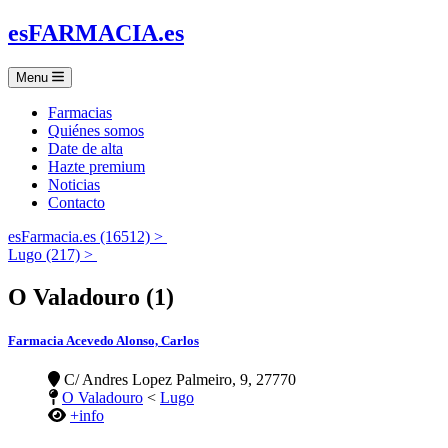
es
FARMACIA
.es
Menu
Farmacias
Quiénes somos
Date de alta
Hazte premium
Noticias
Contacto
esFarmacia.es (16512) >
Lugo (217) >
O Valadouro (1)
Farmacia Acevedo Alonso, Carlos
C/ Andres Lopez Palmeiro, 9, 27770
O Valadouro
<
Lugo
+info