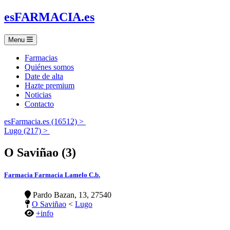
es
FARMACIA
.es
Menu
Farmacias
Quiénes somos
Date de alta
Hazte premium
Noticias
Contacto
esFarmacia.es (16512) >
Lugo (217) >
O Saviñao (3)
Farmacia Farmacia Lamelo C.b.
Pardo Bazan, 13, 27540
O Saviñao
<
Lugo
+info