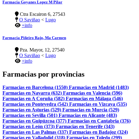
Farmacia Goyanes Lopez M Pilar
Ctra Escairon 6, 27543
O Saviñao
<
Lugo
+info
Farmacia Piñeiro Rajo, Ma Carmen
Pza. Mayor, 12, 27540
O Saviñao
<
Lugo
+info
Farmacias por provincias
Farmacias en Barcelona (1550)
Farmacias en Madrid (1483)
Farmacias en Navarra (632)
Farmacias en Valencia (596)
Farmacias en A Coruña (582)
Farmacias en Málaga (546)
Farmacias en Pontevedra (542)
Farmacias en Vizcaya (535)
Farmacias en Asturias (529)
Farmacias en Murcia (529)
Farmacias en Sevilla (501)
Farmacias en Alicante (483)
Farmacias en Guipúzcoa (377)
Farmacias en Cantabria (376)
Farmacias en León (373)
Farmacias en Tenerife (343)
Farmacias en Las Palmas (337)
Farmacias en Badajoz (324)
Farmacias en Valladolid (318)
Farmacias en Toledo (299)