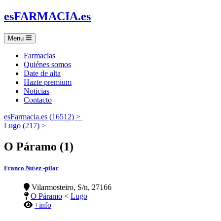
es
FARMACIA
.es
Menu
Farmacias
Quiénes somos
Date de alta
Hazte premium
Noticias
Contacto
esFarmacia.es (16512) >
Lugo (217) >
O Páramo (1)
Franco Nu\ez -pilar
Vilarmosteiro, S/n, 27166
O Páramo
<
Lugo
+info