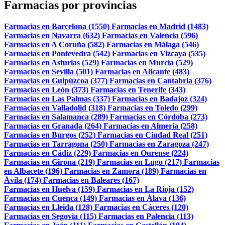
Farmacias por provincias
Farmacias en Barcelona (1550)
Farmacias en Madrid (1483)
Farmacias en Navarra (632)
Farmacias en Valencia (596)
Farmacias en A Coruña (582)
Farmacias en Málaga (546)
Farmacias en Pontevedra (542)
Farmacias en Vizcaya (535)
Farmacias en Asturias (529)
Farmacias en Murcia (529)
Farmacias en Sevilla (501)
Farmacias en Alicante (483)
Farmacias en Guipúzcoa (377)
Farmacias en Cantabria (376)
Farmacias en León (373)
Farmacias en Tenerife (343)
Farmacias en Las Palmas (337)
Farmacias en Badajoz (324)
Farmacias en Valladolid (318)
Farmacias en Toledo (299)
Farmacias en Salamanca (289)
Farmacias en Córdoba (273)
Farmacias en Granada (264)
Farmacias en Almería (258)
Farmacias en Burgos (252)
Farmacias en Ciudad Real (251)
Farmacias en Tarragona (250)
Farmacias en Zaragoza (247)
Farmacias en Cádiz (229)
Farmacias en Ourense (224)
Farmacias en Girona (219)
Farmacias en Lugo (217)
Farmacias
en Albacete (196)
Farmacias en Zamora (189)
Farmacias en
Ávila (174)
Farmacias en Baleares (167)
Farmacias en Huelva (159)
Farmacias en La Rioja (152)
Farmacias en Cuenca (149)
Farmacias en Álava (136)
Farmacias en Lleida (128)
Farmacias en Cáceres (120)
Farmacias en Segovia (115)
Farmacias en Palencia (113)