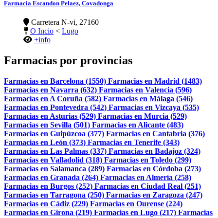
Farmacia Escandon Pelaez, Covadonga
Carretera N-vi, 27160
O Incio
<
Lugo
+info
Farmacias por provincias
Farmacias en Barcelona (1550)
Farmacias en Madrid (1483)
Farmacias en Navarra (632)
Farmacias en Valencia (596)
Farmacias en A Coruña (582)
Farmacias en Málaga (546)
Farmacias en Pontevedra (542)
Farmacias en Vizcaya (535)
Farmacias en Asturias (529)
Farmacias en Murcia (529)
Farmacias en Sevilla (501)
Farmacias en Alicante (483)
Farmacias en Guipúzcoa (377)
Farmacias en Cantabria (376)
Farmacias en León (373)
Farmacias en Tenerife (343)
Farmacias en Las Palmas (337)
Farmacias en Badajoz (324)
Farmacias en Valladolid (318)
Farmacias en Toledo (299)
Farmacias en Salamanca (289)
Farmacias en Córdoba (273)
Farmacias en Granada (264)
Farmacias en Almería (258)
Farmacias en Burgos (252)
Farmacias en Ciudad Real (251)
Farmacias en Tarragona (250)
Farmacias en Zaragoza (247)
Farmacias en Cádiz (229)
Farmacias en Ourense (224)
Farmacias en Girona (219)
Farmacias en Lugo (217)
Farmacias