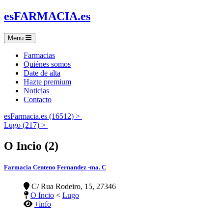
es
FARMACIA
.es
Menu
Farmacias
Quiénes somos
Date de alta
Hazte premium
Noticias
Contacto
esFarmacia.es (16512) >
Lugo (217) >
O Incio (2)
Farmacia Centeno Fernandez -ma. C
C/ Rua Rodeiro, 15, 27346
O Incio
<
Lugo
+info