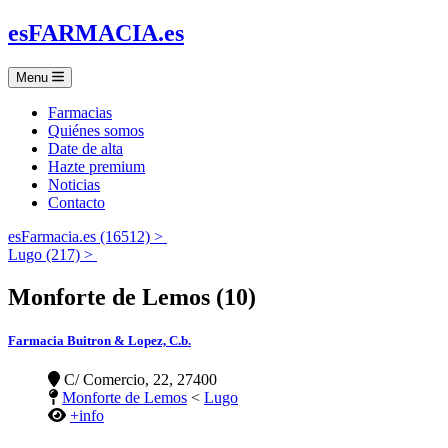
es
FARMACIA
.es
Menu
Farmacias
Quiénes somos
Date de alta
Hazte premium
Noticias
Contacto
esFarmacia.es (16512) >
Lugo (217) >
Monforte de Lemos (10)
Farmacia Buitron & Lopez, C.b.
C/ Comercio, 22, 27400
Monforte de Lemos
<
Lugo
+info