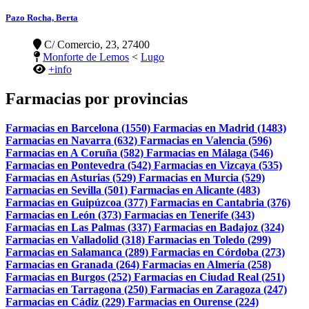
Pazo Rocha, Berta
C/ Comercio, 23, 27400
Monforte de Lemos
<
Lugo
+info
Farmacias por provincias
Farmacias en Barcelona (1550)
Farmacias en Madrid (1483)
Farmacias en Navarra (632)
Farmacias en Valencia (596)
Farmacias en A Coruña (582)
Farmacias en Málaga (546)
Farmacias en Pontevedra (542)
Farmacias en Vizcaya (535)
Farmacias en Asturias (529)
Farmacias en Murcia (529)
Farmacias en Sevilla (501)
Farmacias en Alicante (483)
Farmacias en Guipúzcoa (377)
Farmacias en Cantabria (376)
Farmacias en León (373)
Farmacias en Tenerife (343)
Farmacias en Las Palmas (337)
Farmacias en Badajoz (324)
Farmacias en Valladolid (318)
Farmacias en Toledo (299)
Farmacias en Salamanca (289)
Farmacias en Córdoba (273)
Farmacias en Granada (264)
Farmacias en Almería (258)
Farmacias en Burgos (252)
Farmacias en Ciudad Real (251)
Farmacias en Tarragona (250)
Farmacias en Zaragoza (247)
Farmacias en Cádiz (229)
Farmacias en Ourense (224)