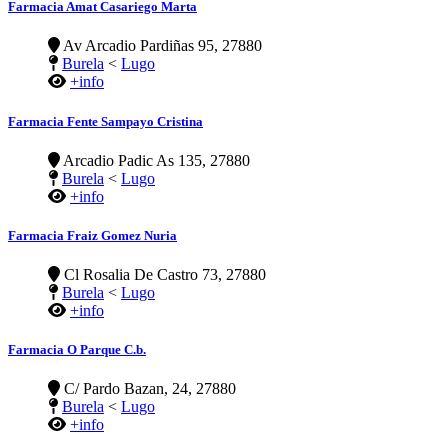
Farmacia Amat Casariego Marta
Av Arcadio Pardiñas 95, 27880
Burela
<
Lugo
+info
Farmacia Fente Sampayo Cristina
Arcadio Padic As 135, 27880
Burela
<
Lugo
+info
Farmacia Fraiz Gomez Nuria
Cl Rosalia De Castro 73, 27880
Burela
<
Lugo
+info
Farmacia O Parque C.b.
C/ Pardo Bazan, 24, 27880
Burela
<
Lugo
+info