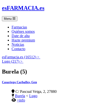
es
FARMACIA
.es
Menu
Farmacias
Quiénes somos
Date de alta
Hazte premium
Noticias
Contacto
esFarmacia.es (16512) >
Lugo (217) >
Burela (5)
Casariego Carballes, Gen
C/ Pascual Veiga, 2, 27880
Burela
<
Lugo
+info