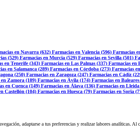
macias en Navarra (632)
Farmacias en Valencia (596)
Farmacias e
ias (529)
Farmacias en Murcia (529)
Farmacias en Sevilla (501)
Fa
s en Tenerife (343)
Farmacias en Las Palmas (337)
Farmacias en 
ias en Salamanca (289)
Farmacias en Córdoba (273)
Farmacias en
agona (250)
Farmacias en Zaragoza (247)
Farmacias en Cádiz (22
 en Zamora (189)
Farmacias en Ávila (174)
Farmacias en Baleares
as en Cuenca (149)
Farmacias en Álava (136)
Farmacias en Lleida
n Castellón (104)
Farmacias en Huesca (79)
Farmacias en Soria (7
navegación, adaptarse a tus preferencias y realizar labores analíticas. 