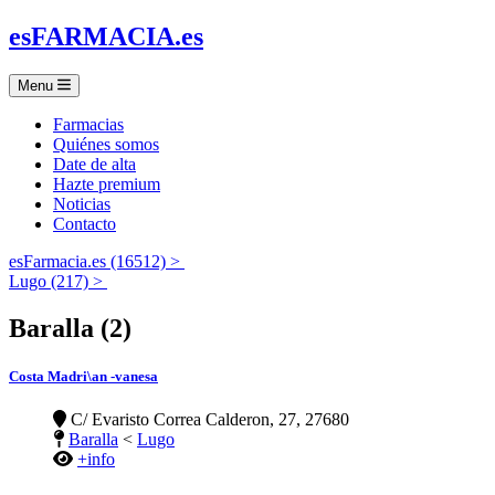
es
FARMACIA
.es
Menu
Farmacias
Quiénes somos
Date de alta
Hazte premium
Noticias
Contacto
esFarmacia.es (16512) >
Lugo (217) >
Baralla (2)
Costa Madri\an -vanesa
C/ Evaristo Correa Calderon, 27, 27680
Baralla
<
Lugo
+info