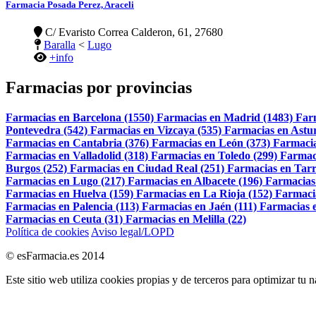
Farmacia Posada Perez, Araceli
C/ Evaristo Correa Calderon, 61, 27680
Baralla
<
Lugo
+info
Farmacias por provincias
Farmacias en Barcelona (1550)
Farmacias en Madrid (1483)
Far
Pontevedra (542)
Farmacias en Vizcaya (535)
Farmacias en Astur
Farmacias en Cantabria (376)
Farmacias en León (373)
Farmacia
Farmacias en Valladolid (318)
Farmacias en Toledo (299)
Farmac
Burgos (252)
Farmacias en Ciudad Real (251)
Farmacias en Tarr
Farmacias en Lugo (217)
Farmacias en Albacete (196)
Farmacias
Farmacias en Huelva (159)
Farmacias en La Rioja (152)
Farmaci
Farmacias en Palencia (113)
Farmacias en Jaén (111)
Farmacias e
Farmacias en Ceuta (31)
Farmacias en Melilla (22)
Política de cookies
Aviso legal/LOPD
© esFarmacia.es 2014
Este sitio web utiliza cookies propias y de terceros para optimizar tu 