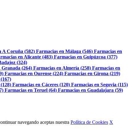
n A Coruña (582)
Farmacias en Málaga (546)
Farmacias en
rmacias en Alicante (483)
Farmacias en Guipúzcoa (377)
Badajoz (324)
 Granada (264)
Farmacias en Almería (258)
Farmacias en
9)
Farmacias en Ourense (224)
Farmacias en Girona (219)
 (167)
 (128)
Farmacias en Cáceres (120)
Farmacias en Segovia (115)
7)
Farmacias en Teruel (64)
Farmacias en Guadalajara (59)
Al continuar navegando aceptas nuestra
Política de Cookies
X