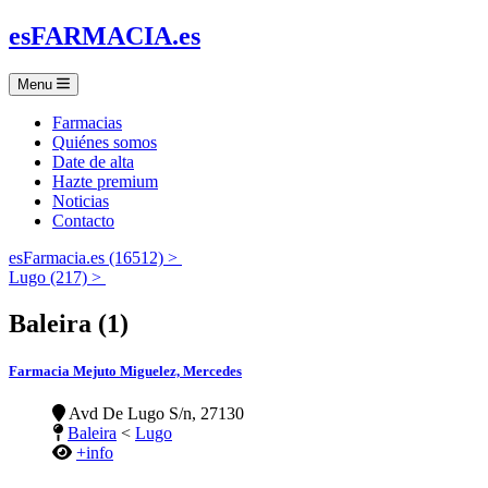
es
FARMACIA
.es
Menu
Farmacias
Quiénes somos
Date de alta
Hazte premium
Noticias
Contacto
esFarmacia.es (16512) >
Lugo (217) >
Baleira (1)
Farmacia Mejuto Miguelez, Mercedes
Avd De Lugo S/n, 27130
Baleira
<
Lugo
+info