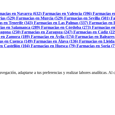
macias en Navarra (632)
Farmacias en Valencia (596)
Farmacias e
ias (529)
Farmacias en Murcia (529)
Farmacias en Sevilla (501)
Fa
s en Tenerife (343)
Farmacias en Las Palmas (337)
Farmacias en 
ias en Salamanca (289)
Farmacias en Córdoba (273)
Farmacias en
agona (250)
Farmacias en Zaragoza (247)
Farmacias en Cádiz (22
 en Zamora (189)
Farmacias en Ávila (174)
Farmacias en Baleares
as en Cuenca (149)
Farmacias en Álava (136)
Farmacias en Lleida
n Castellón (104)
Farmacias en Huesca (79)
Farmacias en Soria (7
navegación, adaptarse a tus preferencias y realizar labores analíticas. 