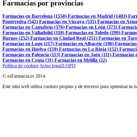
Farmacias por provincias
Farmacias en Barcelona (1550)
Farmacias en Madrid (1483)
Far
Pontevedra (542)
Farmacias en Vizcaya (535)
Farmacias en Astur
Farmacias en Cantabria (376)
Farmacias en León (373)
Farmacia
Farmacias en Valladolid (318)
Farmacias en Toledo (299)
Farmac
Burgos (252)
Farmacias en Ciudad Real (251)
Farmacias en Tarr
Farmacias en Lugo (217)
Farmacias en Albacete (196)
Farmacias
Farmacias en Huelva (159)
Farmacias en La Rioja (152)
Farmaci
Farmacias en Palencia (113)
Farmacias en Jaén (111)
Farmacias e
Farmacias en Ceuta (31)
Farmacias en Melilla (22)
Política de cookies
Aviso legal/LOPD
© esFarmacia.es 2014
Este sitio web utiliza cookies propias y de terceros para optimizar tu 