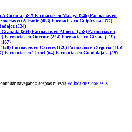
n A Coruña (582)
Farmacias en Málaga (546)
Farmacias en
rmacias en Alicante (483)
Farmacias en Guipúzcoa (377)
Badajoz (324)
 Granada (264)
Farmacias en Almería (258)
Farmacias en
9)
Farmacias en Ourense (224)
Farmacias en Girona (219)
 (167)
 (128)
Farmacias en Cáceres (120)
Farmacias en Segovia (115)
7)
Farmacias en Teruel (64)
Farmacias en Guadalajara (59)
Al continuar navegando aceptas nuestra
Política de Cookies
X