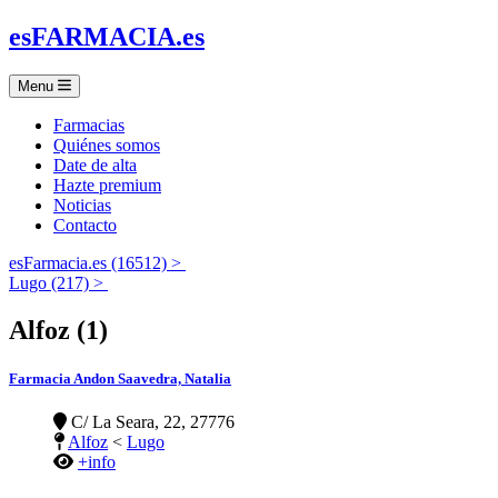
es
FARMACIA
.es
Menu
Farmacias
Quiénes somos
Date de alta
Hazte premium
Noticias
Contacto
esFarmacia.es (16512) >
Lugo (217) >
Alfoz (1)
Farmacia Andon Saavedra, Natalia
C/ La Seara, 22, 27776
Alfoz
<
Lugo
+info