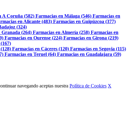
n A Coruña (582)
Farmacias en Málaga (546)
Farmacias en
rmacias en Alicante (483)
Farmacias en Guipúzcoa (377)
Badajoz (324)
 Granada (264)
Farmacias en Almería (258)
Farmacias en
9)
Farmacias en Ourense (224)
Farmacias en Girona (219)
 (167)
 (128)
Farmacias en Cáceres (120)
Farmacias en Segovia (115)
7)
Farmacias en Teruel (64)
Farmacias en Guadalajara (59)
Al continuar navegando aceptas nuestra
Política de Cookies
X