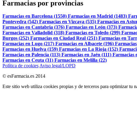
Farmacias por provincias
Farmacias en Barcelona (1550)
Farmacias en Madrid (1483)
Far
Pontevedra (542)
Farmacias en Vizcaya (535)
Farmacias en Astur
Farmacias en Cantabria (376)
Farmacias en León (373)
Farmacia
Farmacias en Valladolid (318)
Farmacias en Toledo (299)
Farmac
Burgos (252)
Farmacias en Ciudad Real (251)
Farmacias en Tarr
Farmacias en Lugo (217)
Farmacias en Albacete (196)
Farmacias
Farmacias en Huelva (159)
Farmacias en La Rioja (152)
Farmaci
Farmacias en Palencia (113)
Farmacias en Jaén (111)
Farmacias e
Farmacias en Ceuta (31)
Farmacias en Melilla (22)
Política de cookies
Aviso legal/LOPD
© esFarmacia.es 2014
Este sitio web utiliza cookies propias y de terceros para optimizar tu 