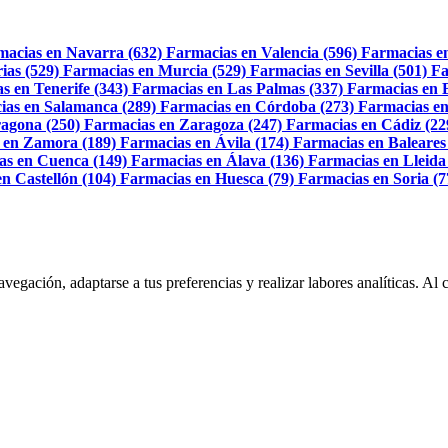
macias en Navarra (632)
Farmacias en Valencia (596)
Farmacias e
ias (529)
Farmacias en Murcia (529)
Farmacias en Sevilla (501)
Fa
s en Tenerife (343)
Farmacias en Las Palmas (337)
Farmacias en 
ias en Salamanca (289)
Farmacias en Córdoba (273)
Farmacias en
agona (250)
Farmacias en Zaragoza (247)
Farmacias en Cádiz (22
 en Zamora (189)
Farmacias en Ávila (174)
Farmacias en Baleares
as en Cuenca (149)
Farmacias en Álava (136)
Farmacias en Lleida
n Castellón (104)
Farmacias en Huesca (79)
Farmacias en Soria (7
navegación, adaptarse a tus preferencias y realizar labores analíticas. 