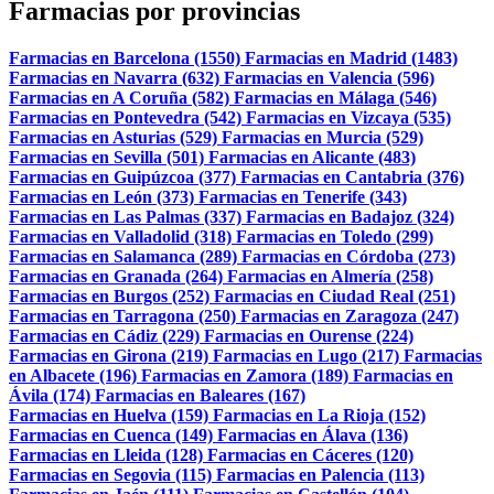
Farmacias por provincias
Farmacias en Barcelona (1550)
Farmacias en Madrid (1483)
Farmacias en Navarra (632)
Farmacias en Valencia (596)
Farmacias en A Coruña (582)
Farmacias en Málaga (546)
Farmacias en Pontevedra (542)
Farmacias en Vizcaya (535)
Farmacias en Asturias (529)
Farmacias en Murcia (529)
Farmacias en Sevilla (501)
Farmacias en Alicante (483)
Farmacias en Guipúzcoa (377)
Farmacias en Cantabria (376)
Farmacias en León (373)
Farmacias en Tenerife (343)
Farmacias en Las Palmas (337)
Farmacias en Badajoz (324)
Farmacias en Valladolid (318)
Farmacias en Toledo (299)
Farmacias en Salamanca (289)
Farmacias en Córdoba (273)
Farmacias en Granada (264)
Farmacias en Almería (258)
Farmacias en Burgos (252)
Farmacias en Ciudad Real (251)
Farmacias en Tarragona (250)
Farmacias en Zaragoza (247)
Farmacias en Cádiz (229)
Farmacias en Ourense (224)
Farmacias en Girona (219)
Farmacias en Lugo (217)
Farmacias
en Albacete (196)
Farmacias en Zamora (189)
Farmacias en
Ávila (174)
Farmacias en Baleares (167)
Farmacias en Huelva (159)
Farmacias en La Rioja (152)
Farmacias en Cuenca (149)
Farmacias en Álava (136)
Farmacias en Lleida (128)
Farmacias en Cáceres (120)
Farmacias en Segovia (115)
Farmacias en Palencia (113)