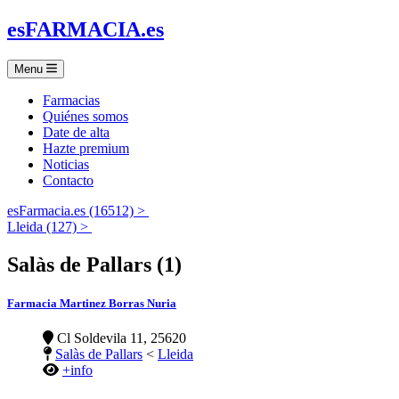
es
FARMACIA
.es
Menu
Farmacias
Quiénes somos
Date de alta
Hazte premium
Noticias
Contacto
esFarmacia.es (16512) >
Lleida (127) >
Salàs de Pallars (1)
Farmacia Martinez Borras Nuria
Cl Soldevila 11, 25620
Salàs de Pallars
<
Lleida
+info