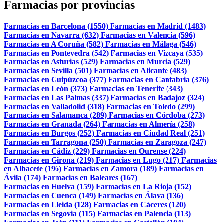
Farmacias por provincias
Farmacias en Barcelona (1550)
Farmacias en Madrid (1483)
Farmacias en Navarra (632)
Farmacias en Valencia (596)
Farmacias en A Coruña (582)
Farmacias en Málaga (546)
Farmacias en Pontevedra (542)
Farmacias en Vizcaya (535)
Farmacias en Asturias (529)
Farmacias en Murcia (529)
Farmacias en Sevilla (501)
Farmacias en Alicante (483)
Farmacias en Guipúzcoa (377)
Farmacias en Cantabria (376)
Farmacias en León (373)
Farmacias en Tenerife (343)
Farmacias en Las Palmas (337)
Farmacias en Badajoz (324)
Farmacias en Valladolid (318)
Farmacias en Toledo (299)
Farmacias en Salamanca (289)
Farmacias en Córdoba (273)
Farmacias en Granada (264)
Farmacias en Almería (258)
Farmacias en Burgos (252)
Farmacias en Ciudad Real (251)
Farmacias en Tarragona (250)
Farmacias en Zaragoza (247)
Farmacias en Cádiz (229)
Farmacias en Ourense (224)
Farmacias en Girona (219)
Farmacias en Lugo (217)
Farmacias
en Albacete (196)
Farmacias en Zamora (189)
Farmacias en
Ávila (174)
Farmacias en Baleares (167)
Farmacias en Huelva (159)
Farmacias en La Rioja (152)
Farmacias en Cuenca (149)
Farmacias en Álava (136)
Farmacias en Lleida (128)
Farmacias en Cáceres (120)
Farmacias en Segovia (115)
Farmacias en Palencia (113)