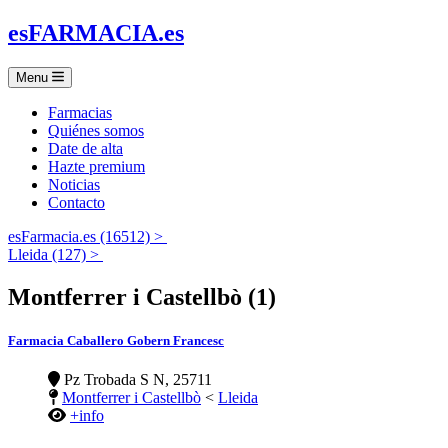
es
FARMACIA
.es
Menu
Farmacias
Quiénes somos
Date de alta
Hazte premium
Noticias
Contacto
esFarmacia.es (16512) >
Lleida (127) >
Montferrer i Castellbò (1)
Farmacia Caballero Gobern Francesc
Pz Trobada S N, 25711
Montferrer i Castellbò
<
Lleida
+info