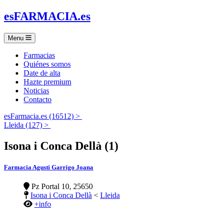
es
FARMACIA
.es
Menu
Farmacias
Quiénes somos
Date de alta
Hazte premium
Noticias
Contacto
esFarmacia.es (16512) >
Lleida (127) >
Isona i Conca Dellà (1)
Farmacia Agusti Garrigo Joana
Pz Portal 10, 25650
Isona i Conca Dellà
<
Lleida
+info