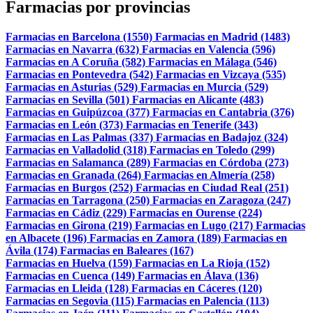
Farmacias por provincias
Farmacias en Barcelona (1550)
Farmacias en Madrid (1483)
Farmacias en Navarra (632)
Farmacias en Valencia (596)
Farmacias en A Coruña (582)
Farmacias en Málaga (546)
Farmacias en Pontevedra (542)
Farmacias en Vizcaya (535)
Farmacias en Asturias (529)
Farmacias en Murcia (529)
Farmacias en Sevilla (501)
Farmacias en Alicante (483)
Farmacias en Guipúzcoa (377)
Farmacias en Cantabria (376)
Farmacias en León (373)
Farmacias en Tenerife (343)
Farmacias en Las Palmas (337)
Farmacias en Badajoz (324)
Farmacias en Valladolid (318)
Farmacias en Toledo (299)
Farmacias en Salamanca (289)
Farmacias en Córdoba (273)
Farmacias en Granada (264)
Farmacias en Almería (258)
Farmacias en Burgos (252)
Farmacias en Ciudad Real (251)
Farmacias en Tarragona (250)
Farmacias en Zaragoza (247)
Farmacias en Cádiz (229)
Farmacias en Ourense (224)
Farmacias en Girona (219)
Farmacias en Lugo (217)
Farmacias
en Albacete (196)
Farmacias en Zamora (189)
Farmacias en
Ávila (174)
Farmacias en Baleares (167)
Farmacias en Huelva (159)
Farmacias en La Rioja (152)
Farmacias en Cuenca (149)
Farmacias en Álava (136)
Farmacias en Lleida (128)
Farmacias en Cáceres (120)
Farmacias en Segovia (115)
Farmacias en Palencia (113)