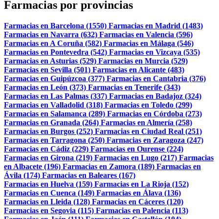
Farmacias por provincias
Farmacias en Barcelona (1550)
Farmacias en Madrid (1483)
Farmacias en Navarra (632)
Farmacias en Valencia (596)
Farmacias en A Coruña (582)
Farmacias en Málaga (546)
Farmacias en Pontevedra (542)
Farmacias en Vizcaya (535)
Farmacias en Asturias (529)
Farmacias en Murcia (529)
Farmacias en Sevilla (501)
Farmacias en Alicante (483)
Farmacias en Guipúzcoa (377)
Farmacias en Cantabria (376)
Farmacias en León (373)
Farmacias en Tenerife (343)
Farmacias en Las Palmas (337)
Farmacias en Badajoz (324)
Farmacias en Valladolid (318)
Farmacias en Toledo (299)
Farmacias en Salamanca (289)
Farmacias en Córdoba (273)
Farmacias en Granada (264)
Farmacias en Almería (258)
Farmacias en Burgos (252)
Farmacias en Ciudad Real (251)
Farmacias en Tarragona (250)
Farmacias en Zaragoza (247)
Farmacias en Cádiz (229)
Farmacias en Ourense (224)
Farmacias en Girona (219)
Farmacias en Lugo (217)
Farmacias
en Albacete (196)
Farmacias en Zamora (189)
Farmacias en
Ávila (174)
Farmacias en Baleares (167)
Farmacias en Huelva (159)
Farmacias en La Rioja (152)
Farmacias en Cuenca (149)
Farmacias en Álava (136)
Farmacias en Lleida (128)
Farmacias en Cáceres (120)
Farmacias en Segovia (115)
Farmacias en Palencia (113)