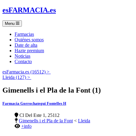
es
FARMACIA
.es
Menu
Farmacias
Quiénes somos
Date de alta
Hazte premium
Noticias
Contacto
esFarmacia.es (16512) >
Lleida (127) >
Gimenells i el Pla de la Font (1)
Farmacia Gorrochategui Fontelles H
Cl Del Este 1, 25112
Gimenells i el Pla de la Font
<
Lleida
+info