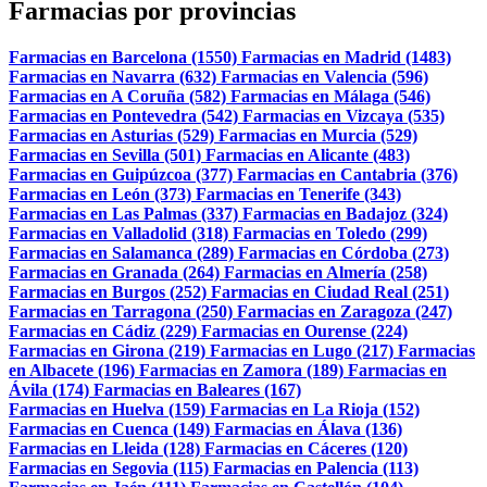
Farmacias por provincias
Farmacias en Barcelona (1550)
Farmacias en Madrid (1483)
Farmacias en Navarra (632)
Farmacias en Valencia (596)
Farmacias en A Coruña (582)
Farmacias en Málaga (546)
Farmacias en Pontevedra (542)
Farmacias en Vizcaya (535)
Farmacias en Asturias (529)
Farmacias en Murcia (529)
Farmacias en Sevilla (501)
Farmacias en Alicante (483)
Farmacias en Guipúzcoa (377)
Farmacias en Cantabria (376)
Farmacias en León (373)
Farmacias en Tenerife (343)
Farmacias en Las Palmas (337)
Farmacias en Badajoz (324)
Farmacias en Valladolid (318)
Farmacias en Toledo (299)
Farmacias en Salamanca (289)
Farmacias en Córdoba (273)
Farmacias en Granada (264)
Farmacias en Almería (258)
Farmacias en Burgos (252)
Farmacias en Ciudad Real (251)
Farmacias en Tarragona (250)
Farmacias en Zaragoza (247)
Farmacias en Cádiz (229)
Farmacias en Ourense (224)
Farmacias en Girona (219)
Farmacias en Lugo (217)
Farmacias
en Albacete (196)
Farmacias en Zamora (189)
Farmacias en
Ávila (174)
Farmacias en Baleares (167)
Farmacias en Huelva (159)
Farmacias en La Rioja (152)
Farmacias en Cuenca (149)
Farmacias en Álava (136)
Farmacias en Lleida (128)
Farmacias en Cáceres (120)
Farmacias en Segovia (115)
Farmacias en Palencia (113)