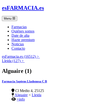
es
FARMACIA
.es
Menu
Farmacias
Quiénes somos
Date de alta
Hazte premium
Noticias
Contacto
esFarmacia.es (16512) >
Lleida (127) >
Alguaire (1)
Farmacia Sapiens Lladonosa C B
Cl Medio 4, 25125
Alguaire
<
Lleida
+info