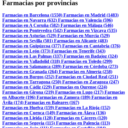
Farmacias por provincias
Farmacias en Barcelona (1550)
Farmacias en Madrid (1483)
Farmacias en Navarra (632)
Farmacias en Valencia (596)
Farmacias en A Coruña (582)
Farmacias en Málaga (546)
Farmacias en Pontevedra (542)
Farmacias en Vizcaya (535)
Farmacias en Asturias (529)
Farmacias en Murcia (529)
Farmacias en Sevilla (501)
Farmacias en Alicante (483)
Farmacias en Guipúzcoa (377)
Farmacias en Cantabria (376)
Farmacias en León (373)
Farmacias en Tenerife (343)
Farmacias en Las Palmas (337)
Farmacias en Badajoz (324)
Farmacias en Valladolid (318)
Farmacias en Toledo (299)
Farmacias en Salamanca (289)
Farmacias en Córdoba (273)
Farmacias en Granada (264)
Farmacias en Almería (258)
Farmacias en Burgos (252)
Farmacias en Ciudad Real (251)
Farmacias en Tarragona (250)
Farmacias en Zaragoza (247)
Farmacias en Cádiz (229)
Farmacias en Ourense (224)
Farmacias en Girona (219)
Farmacias en Lugo (217)
Farmacias
en Albacete (196)
Farmacias en Zamora (189)
Farmacias en
Ávila (174)
Farmacias en Baleares (167)
Farmacias en Huelva (159)
Farmacias en La Rioja (152)
Farmacias en Cuenca (149)
Farmacias en Álava (136)
Farmacias en Lleida (128)
Farmacias en Cáceres (120)
Farmacias en Segovia (115)
Farmacias en Palencia (113)