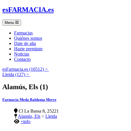
es
FARMACIA
.es
Menu
Farmacias
Quiénes somos
Date de alta
Hazte premium
Noticias
Contacto
esFarmacia.es (16512) >
Lleida (127) >
Alamús, Els (1)
Farmacia Meda Baldoma Merce
Cl La Bassa 8, 25221
Alamús, Els
<
Lleida
+info