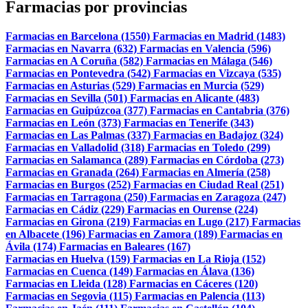
Farmacias por provincias
Farmacias en Barcelona (1550)
Farmacias en Madrid (1483)
Farmacias en Navarra (632)
Farmacias en Valencia (596)
Farmacias en A Coruña (582)
Farmacias en Málaga (546)
Farmacias en Pontevedra (542)
Farmacias en Vizcaya (535)
Farmacias en Asturias (529)
Farmacias en Murcia (529)
Farmacias en Sevilla (501)
Farmacias en Alicante (483)
Farmacias en Guipúzcoa (377)
Farmacias en Cantabria (376)
Farmacias en León (373)
Farmacias en Tenerife (343)
Farmacias en Las Palmas (337)
Farmacias en Badajoz (324)
Farmacias en Valladolid (318)
Farmacias en Toledo (299)
Farmacias en Salamanca (289)
Farmacias en Córdoba (273)
Farmacias en Granada (264)
Farmacias en Almería (258)
Farmacias en Burgos (252)
Farmacias en Ciudad Real (251)
Farmacias en Tarragona (250)
Farmacias en Zaragoza (247)
Farmacias en Cádiz (229)
Farmacias en Ourense (224)
Farmacias en Girona (219)
Farmacias en Lugo (217)
Farmacias
en Albacete (196)
Farmacias en Zamora (189)
Farmacias en
Ávila (174)
Farmacias en Baleares (167)
Farmacias en Huelva (159)
Farmacias en La Rioja (152)
Farmacias en Cuenca (149)
Farmacias en Álava (136)
Farmacias en Lleida (128)
Farmacias en Cáceres (120)
Farmacias en Segovia (115)
Farmacias en Palencia (113)