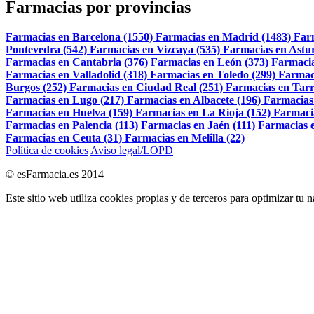
Farmacias por provincias
Farmacias en Barcelona (1550)
Farmacias en Madrid (1483)
Far
Pontevedra (542)
Farmacias en Vizcaya (535)
Farmacias en Astur
Farmacias en Cantabria (376)
Farmacias en León (373)
Farmacia
Farmacias en Valladolid (318)
Farmacias en Toledo (299)
Farmac
Burgos (252)
Farmacias en Ciudad Real (251)
Farmacias en Tarr
Farmacias en Lugo (217)
Farmacias en Albacete (196)
Farmacias
Farmacias en Huelva (159)
Farmacias en La Rioja (152)
Farmaci
Farmacias en Palencia (113)
Farmacias en Jaén (111)
Farmacias e
Farmacias en Ceuta (31)
Farmacias en Melilla (22)
Política de cookies
Aviso legal/LOPD
© esFarmacia.es 2014
Este sitio web utiliza cookies propias y de terceros para optimizar tu 