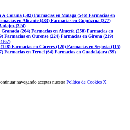
n A Coruña (582)
Farmacias en Málaga (546)
Farmacias en
rmacias en Alicante (483)
Farmacias en Guipúzcoa (377)
Badajoz (324)
 Granada (264)
Farmacias en Almería (258)
Farmacias en
9)
Farmacias en Ourense (224)
Farmacias en Girona (219)
 (167)
 (128)
Farmacias en Cáceres (120)
Farmacias en Segovia (115)
7)
Farmacias en Teruel (64)
Farmacias en Guadalajara (59)
Al continuar navegando aceptas nuestra
Política de Cookies
X