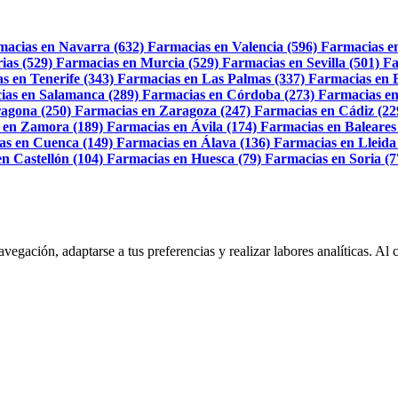
macias en Navarra (632)
Farmacias en Valencia (596)
Farmacias e
ias (529)
Farmacias en Murcia (529)
Farmacias en Sevilla (501)
Fa
s en Tenerife (343)
Farmacias en Las Palmas (337)
Farmacias en 
ias en Salamanca (289)
Farmacias en Córdoba (273)
Farmacias en
agona (250)
Farmacias en Zaragoza (247)
Farmacias en Cádiz (22
 en Zamora (189)
Farmacias en Ávila (174)
Farmacias en Baleares
as en Cuenca (149)
Farmacias en Álava (136)
Farmacias en Lleida
n Castellón (104)
Farmacias en Huesca (79)
Farmacias en Soria (7
navegación, adaptarse a tus preferencias y realizar labores analíticas. 