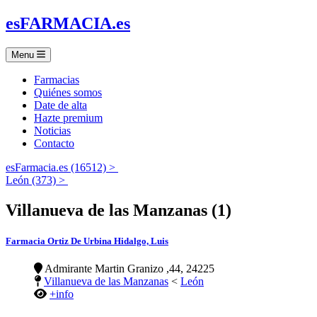
es
FARMACIA
.es
Menu
Farmacias
Quiénes somos
Date de alta
Hazte premium
Noticias
Contacto
esFarmacia.es (16512) >
León (373) >
Villanueva de las Manzanas (1)
Farmacia Ortiz De Urbina Hidalgo, Luis
Admirante Martin Granizo ,44, 24225
Villanueva de las Manzanas
<
León
+info