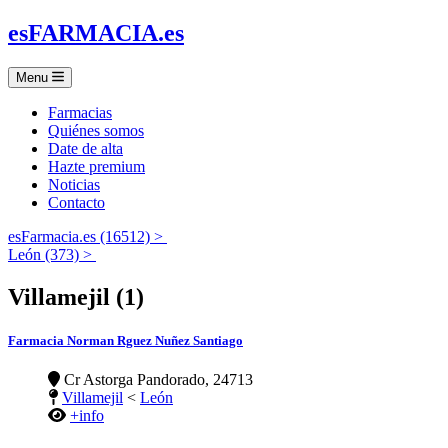
es
FARMACIA
.es
Menu
Farmacias
Quiénes somos
Date de alta
Hazte premium
Noticias
Contacto
esFarmacia.es (16512) >
León (373) >
Villamejil (1)
Farmacia Norman Rguez Nuñez Santiago
Cr Astorga Pandorado, 24713
Villamejil
<
León
+info