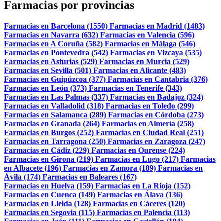
Farmacias por provincias
Farmacias en Barcelona (1550)
Farmacias en Madrid (1483)
Farmacias en Navarra (632)
Farmacias en Valencia (596)
Farmacias en A Coruña (582)
Farmacias en Málaga (546)
Farmacias en Pontevedra (542)
Farmacias en Vizcaya (535)
Farmacias en Asturias (529)
Farmacias en Murcia (529)
Farmacias en Sevilla (501)
Farmacias en Alicante (483)
Farmacias en Guipúzcoa (377)
Farmacias en Cantabria (376)
Farmacias en León (373)
Farmacias en Tenerife (343)
Farmacias en Las Palmas (337)
Farmacias en Badajoz (324)
Farmacias en Valladolid (318)
Farmacias en Toledo (299)
Farmacias en Salamanca (289)
Farmacias en Córdoba (273)
Farmacias en Granada (264)
Farmacias en Almería (258)
Farmacias en Burgos (252)
Farmacias en Ciudad Real (251)
Farmacias en Tarragona (250)
Farmacias en Zaragoza (247)
Farmacias en Cádiz (229)
Farmacias en Ourense (224)
Farmacias en Girona (219)
Farmacias en Lugo (217)
Farmacias
en Albacete (196)
Farmacias en Zamora (189)
Farmacias en
Ávila (174)
Farmacias en Baleares (167)
Farmacias en Huelva (159)
Farmacias en La Rioja (152)
Farmacias en Cuenca (149)
Farmacias en Álava (136)
Farmacias en Lleida (128)
Farmacias en Cáceres (120)
Farmacias en Segovia (115)
Farmacias en Palencia (113)