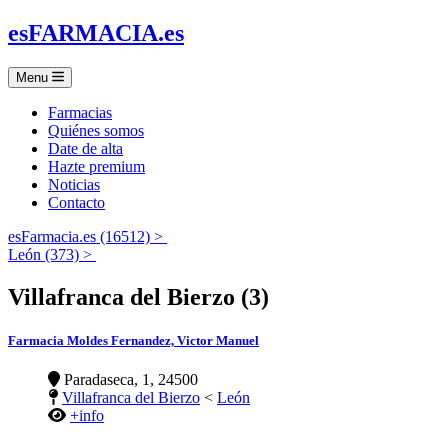
es
FARMACIA
.es
Menu
Farmacias
Quiénes somos
Date de alta
Hazte premium
Noticias
Contacto
esFarmacia.es (16512) >
León (373) >
Villafranca del Bierzo (3)
Farmacia Moldes Fernandez, Victor Manuel
Paradaseca, 1, 24500
Villafranca del Bierzo
<
León
+info