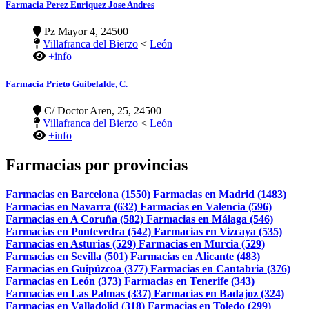
Farmacia Perez Enriquez Jose Andres
Pz Mayor 4, 24500
Villafranca del Bierzo
<
León
+info
Farmacia Prieto Guibelalde, C.
C/ Doctor Aren, 25, 24500
Villafranca del Bierzo
<
León
+info
Farmacias por provincias
Farmacias en Barcelona (1550)
Farmacias en Madrid (1483)
Farmacias en Navarra (632)
Farmacias en Valencia (596)
Farmacias en A Coruña (582)
Farmacias en Málaga (546)
Farmacias en Pontevedra (542)
Farmacias en Vizcaya (535)
Farmacias en Asturias (529)
Farmacias en Murcia (529)
Farmacias en Sevilla (501)
Farmacias en Alicante (483)
Farmacias en Guipúzcoa (377)
Farmacias en Cantabria (376)
Farmacias en León (373)
Farmacias en Tenerife (343)
Farmacias en Las Palmas (337)
Farmacias en Badajoz (324)
Farmacias en Valladolid (318)
Farmacias en Toledo (299)