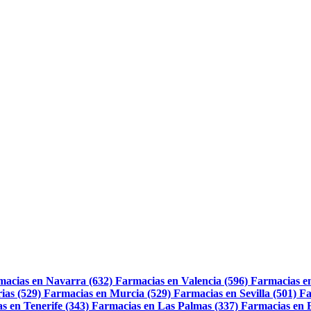
macias en Navarra (632)
Farmacias en Valencia (596)
Farmacias e
ias (529)
Farmacias en Murcia (529)
Farmacias en Sevilla (501)
Fa
s en Tenerife (343)
Farmacias en Las Palmas (337)
Farmacias en 