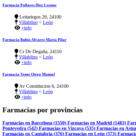
Farmacia Pallares Diez Leonor
Leitariegos 20, 24100
Villablino
<
León
+info
Farmacia Rubio Alvarez Maria Pilar
Cr De Degaña, 24110
Villablino
<
León
+info
Farmacia Tome Otero Manuel
Av Constitucion 6, 24100
Villablino
<
León
+info
Farmacias por provincias
Farmacias en Barcelona (1550)
Farmacias en Madrid (1483)
Far
Pontevedra (542)
Farmacias en Vizcaya (535)
Farmacias en Astur
Farmacias en Cantabria (376)
Farmacias en León (373)
Farmacia