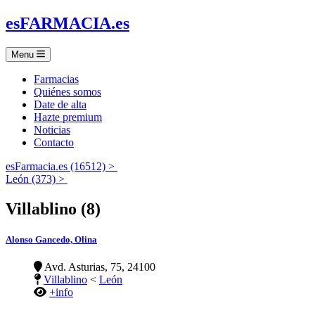
es
FARMACIA
.es
Menu
Farmacias
Quiénes somos
Date de alta
Hazte premium
Noticias
Contacto
esFarmacia.es (16512) >
León (373) >
Villablino (8)
Alonso Gancedo, Olina
Avd. Asturias, 75, 24100
Villablino
<
León
+info