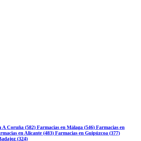
n A Coruña (582)
Farmacias en Málaga (546)
Farmacias en
rmacias en Alicante (483)
Farmacias en Guipúzcoa (377)
Badajoz (324)