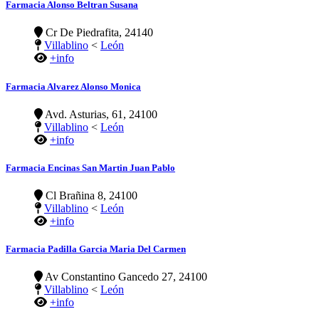
Farmacia Alonso Beltran Susana
Cr De Piedrafita, 24140
Villablino
<
León
+info
Farmacia Alvarez Alonso Monica
Avd. Asturias, 61, 24100
Villablino
<
León
+info
Farmacia Encinas San Martin Juan Pablo
Cl Brañina 8, 24100
Villablino
<
León
+info
Farmacia Padilla Garcia Maria Del Carmen
Av Constantino Gancedo 27, 24100
Villablino
<
León
+info