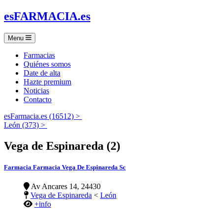
es
FARMACIA
.es
Menu
Farmacias
Quiénes somos
Date de alta
Hazte premium
Noticias
Contacto
esFarmacia.es (16512) >
León (373) >
Vega de Espinareda (2)
Farmacia Farmacia Vega De Espinareda Sc
Av Ancares 14, 24430
Vega de Espinareda
<
León
+info