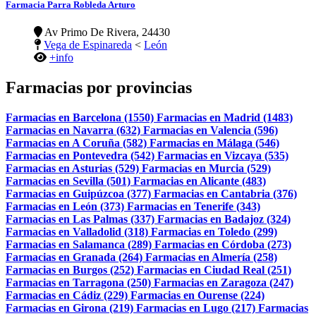
Farmacia Parra Robleda Arturo
Av Primo De Rivera, 24430
Vega de Espinareda
<
León
+info
Farmacias por provincias
Farmacias en Barcelona (1550)
Farmacias en Madrid (1483)
Farmacias en Navarra (632)
Farmacias en Valencia (596)
Farmacias en A Coruña (582)
Farmacias en Málaga (546)
Farmacias en Pontevedra (542)
Farmacias en Vizcaya (535)
Farmacias en Asturias (529)
Farmacias en Murcia (529)
Farmacias en Sevilla (501)
Farmacias en Alicante (483)
Farmacias en Guipúzcoa (377)
Farmacias en Cantabria (376)
Farmacias en León (373)
Farmacias en Tenerife (343)
Farmacias en Las Palmas (337)
Farmacias en Badajoz (324)
Farmacias en Valladolid (318)
Farmacias en Toledo (299)
Farmacias en Salamanca (289)
Farmacias en Córdoba (273)
Farmacias en Granada (264)
Farmacias en Almería (258)
Farmacias en Burgos (252)
Farmacias en Ciudad Real (251)
Farmacias en Tarragona (250)
Farmacias en Zaragoza (247)
Farmacias en Cádiz (229)
Farmacias en Ourense (224)
Farmacias en Girona (219)
Farmacias en Lugo (217)
Farmacias