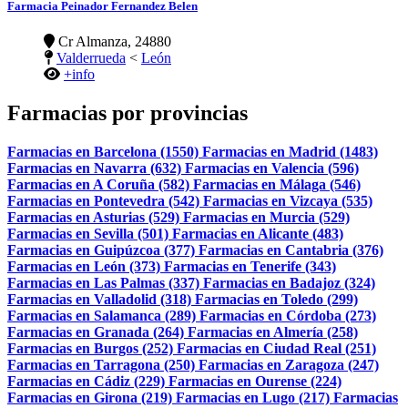
Farmacia Peinador Fernandez Belen
Cr Almanza, 24880
Valderrueda
<
León
+info
Farmacias por provincias
Farmacias en Barcelona (1550)
Farmacias en Madrid (1483)
Farmacias en Navarra (632)
Farmacias en Valencia (596)
Farmacias en A Coruña (582)
Farmacias en Málaga (546)
Farmacias en Pontevedra (542)
Farmacias en Vizcaya (535)
Farmacias en Asturias (529)
Farmacias en Murcia (529)
Farmacias en Sevilla (501)
Farmacias en Alicante (483)
Farmacias en Guipúzcoa (377)
Farmacias en Cantabria (376)
Farmacias en León (373)
Farmacias en Tenerife (343)
Farmacias en Las Palmas (337)
Farmacias en Badajoz (324)
Farmacias en Valladolid (318)
Farmacias en Toledo (299)
Farmacias en Salamanca (289)
Farmacias en Córdoba (273)
Farmacias en Granada (264)
Farmacias en Almería (258)
Farmacias en Burgos (252)
Farmacias en Ciudad Real (251)
Farmacias en Tarragona (250)
Farmacias en Zaragoza (247)
Farmacias en Cádiz (229)
Farmacias en Ourense (224)
Farmacias en Girona (219)
Farmacias en Lugo (217)
Farmacias