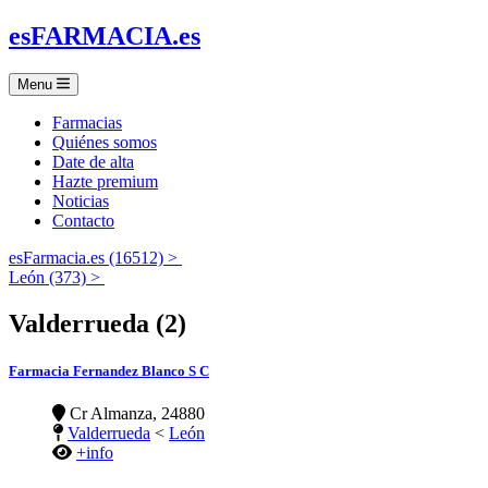
es
FARMACIA
.es
Menu
Farmacias
Quiénes somos
Date de alta
Hazte premium
Noticias
Contacto
esFarmacia.es (16512) >
León (373) >
Valderrueda (2)
Farmacia Fernandez Blanco S C
Cr Almanza, 24880
Valderrueda
<
León
+info