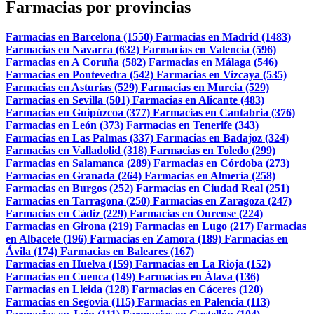
Farmacias por provincias
Farmacias en Barcelona (1550)
Farmacias en Madrid (1483)
Farmacias en Navarra (632)
Farmacias en Valencia (596)
Farmacias en A Coruña (582)
Farmacias en Málaga (546)
Farmacias en Pontevedra (542)
Farmacias en Vizcaya (535)
Farmacias en Asturias (529)
Farmacias en Murcia (529)
Farmacias en Sevilla (501)
Farmacias en Alicante (483)
Farmacias en Guipúzcoa (377)
Farmacias en Cantabria (376)
Farmacias en León (373)
Farmacias en Tenerife (343)
Farmacias en Las Palmas (337)
Farmacias en Badajoz (324)
Farmacias en Valladolid (318)
Farmacias en Toledo (299)
Farmacias en Salamanca (289)
Farmacias en Córdoba (273)
Farmacias en Granada (264)
Farmacias en Almería (258)
Farmacias en Burgos (252)
Farmacias en Ciudad Real (251)
Farmacias en Tarragona (250)
Farmacias en Zaragoza (247)
Farmacias en Cádiz (229)
Farmacias en Ourense (224)
Farmacias en Girona (219)
Farmacias en Lugo (217)
Farmacias
en Albacete (196)
Farmacias en Zamora (189)
Farmacias en
Ávila (174)
Farmacias en Baleares (167)
Farmacias en Huelva (159)
Farmacias en La Rioja (152)
Farmacias en Cuenca (149)
Farmacias en Álava (136)
Farmacias en Lleida (128)
Farmacias en Cáceres (120)
Farmacias en Segovia (115)
Farmacias en Palencia (113)