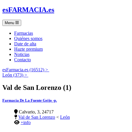
es
FARMACIA
.es
Menu
Farmacias
Quiénes somos
Date de alta
Hazte premium
Noticias
Contacto
esFarmacia.es (16512) >
León (373) >
Val de San Lorenzo (1)
Farmacia De La Fuente Geijo -p.
Calvario, 3, 24717
Val de San Lorenzo
<
León
+info