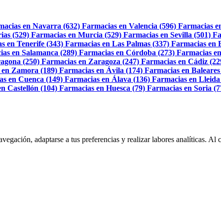
macias en Navarra (632)
Farmacias en Valencia (596)
Farmacias e
ias (529)
Farmacias en Murcia (529)
Farmacias en Sevilla (501)
Fa
s en Tenerife (343)
Farmacias en Las Palmas (337)
Farmacias en 
ias en Salamanca (289)
Farmacias en Córdoba (273)
Farmacias en
agona (250)
Farmacias en Zaragoza (247)
Farmacias en Cádiz (22
 en Zamora (189)
Farmacias en Ávila (174)
Farmacias en Baleares
as en Cuenca (149)
Farmacias en Álava (136)
Farmacias en Lleida
n Castellón (104)
Farmacias en Huesca (79)
Farmacias en Soria (7
navegación, adaptarse a tus preferencias y realizar labores analíticas. 