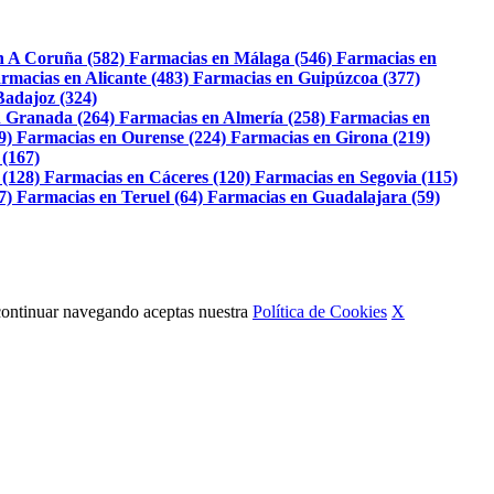
n A Coruña (582)
Farmacias en Málaga (546)
Farmacias en
rmacias en Alicante (483)
Farmacias en Guipúzcoa (377)
Badajoz (324)
 Granada (264)
Farmacias en Almería (258)
Farmacias en
9)
Farmacias en Ourense (224)
Farmacias en Girona (219)
 (167)
 (128)
Farmacias en Cáceres (120)
Farmacias en Segovia (115)
7)
Farmacias en Teruel (64)
Farmacias en Guadalajara (59)
Al continuar navegando aceptas nuestra
Política de Cookies
X