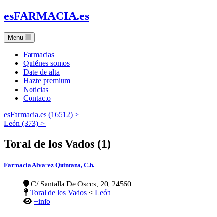
es
FARMACIA
.es
Menu
Farmacias
Quiénes somos
Date de alta
Hazte premium
Noticias
Contacto
esFarmacia.es (16512) >
León (373) >
Toral de los Vados (1)
Farmacia Alvarez Quintana, C.b.
C/ Santalla De Oscos, 20, 24560
Toral de los Vados
<
León
+info