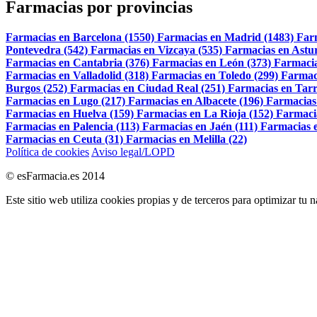
Farmacias por provincias
Farmacias en Barcelona (1550)
Farmacias en Madrid (1483)
Far
Pontevedra (542)
Farmacias en Vizcaya (535)
Farmacias en Astur
Farmacias en Cantabria (376)
Farmacias en León (373)
Farmacia
Farmacias en Valladolid (318)
Farmacias en Toledo (299)
Farmac
Burgos (252)
Farmacias en Ciudad Real (251)
Farmacias en Tarr
Farmacias en Lugo (217)
Farmacias en Albacete (196)
Farmacias
Farmacias en Huelva (159)
Farmacias en La Rioja (152)
Farmaci
Farmacias en Palencia (113)
Farmacias en Jaén (111)
Farmacias e
Farmacias en Ceuta (31)
Farmacias en Melilla (22)
Política de cookies
Aviso legal/LOPD
© esFarmacia.es 2014
Este sitio web utiliza cookies propias y de terceros para optimizar tu 