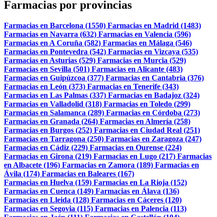
Farmacias por provincias
Farmacias en Barcelona (1550)
Farmacias en Madrid (1483)
Farmacias en Navarra (632)
Farmacias en Valencia (596)
Farmacias en A Coruña (582)
Farmacias en Málaga (546)
Farmacias en Pontevedra (542)
Farmacias en Vizcaya (535)
Farmacias en Asturias (529)
Farmacias en Murcia (529)
Farmacias en Sevilla (501)
Farmacias en Alicante (483)
Farmacias en Guipúzcoa (377)
Farmacias en Cantabria (376)
Farmacias en León (373)
Farmacias en Tenerife (343)
Farmacias en Las Palmas (337)
Farmacias en Badajoz (324)
Farmacias en Valladolid (318)
Farmacias en Toledo (299)
Farmacias en Salamanca (289)
Farmacias en Córdoba (273)
Farmacias en Granada (264)
Farmacias en Almería (258)
Farmacias en Burgos (252)
Farmacias en Ciudad Real (251)
Farmacias en Tarragona (250)
Farmacias en Zaragoza (247)
Farmacias en Cádiz (229)
Farmacias en Ourense (224)
Farmacias en Girona (219)
Farmacias en Lugo (217)
Farmacias
en Albacete (196)
Farmacias en Zamora (189)
Farmacias en
Ávila (174)
Farmacias en Baleares (167)
Farmacias en Huelva (159)
Farmacias en La Rioja (152)
Farmacias en Cuenca (149)
Farmacias en Álava (136)
Farmacias en Lleida (128)
Farmacias en Cáceres (120)
Farmacias en Segovia (115)
Farmacias en Palencia (113)