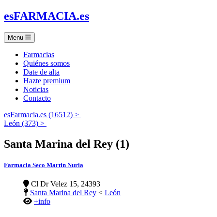
es
FARMACIA
.es
Menu
Farmacias
Quiénes somos
Date de alta
Hazte premium
Noticias
Contacto
esFarmacia.es (16512) >
León (373) >
Santa Marina del Rey (1)
Farmacia Seco Martin Nuria
Cl Dr Velez 15, 24393
Santa Marina del Rey
<
León
+info