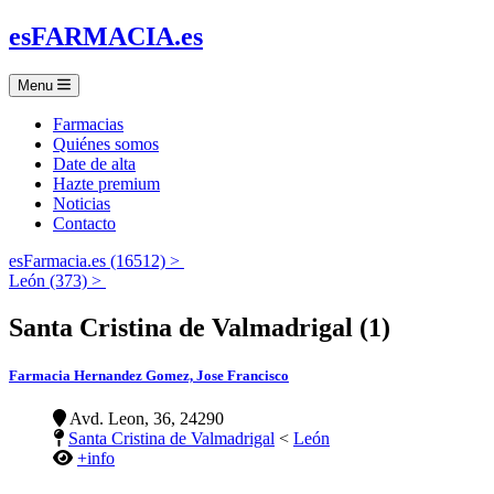
es
FARMACIA
.es
Menu
Farmacias
Quiénes somos
Date de alta
Hazte premium
Noticias
Contacto
esFarmacia.es (16512) >
León (373) >
Santa Cristina de Valmadrigal (1)
Farmacia Hernandez Gomez, Jose Francisco
Avd. Leon, 36, 24290
Santa Cristina de Valmadrigal
<
León
+info