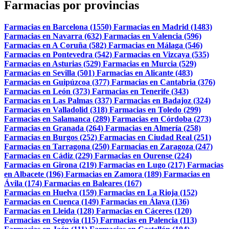
Farmacias por provincias
Farmacias en Barcelona (1550)
Farmacias en Madrid (1483)
Farmacias en Navarra (632)
Farmacias en Valencia (596)
Farmacias en A Coruña (582)
Farmacias en Málaga (546)
Farmacias en Pontevedra (542)
Farmacias en Vizcaya (535)
Farmacias en Asturias (529)
Farmacias en Murcia (529)
Farmacias en Sevilla (501)
Farmacias en Alicante (483)
Farmacias en Guipúzcoa (377)
Farmacias en Cantabria (376)
Farmacias en León (373)
Farmacias en Tenerife (343)
Farmacias en Las Palmas (337)
Farmacias en Badajoz (324)
Farmacias en Valladolid (318)
Farmacias en Toledo (299)
Farmacias en Salamanca (289)
Farmacias en Córdoba (273)
Farmacias en Granada (264)
Farmacias en Almería (258)
Farmacias en Burgos (252)
Farmacias en Ciudad Real (251)
Farmacias en Tarragona (250)
Farmacias en Zaragoza (247)
Farmacias en Cádiz (229)
Farmacias en Ourense (224)
Farmacias en Girona (219)
Farmacias en Lugo (217)
Farmacias
en Albacete (196)
Farmacias en Zamora (189)
Farmacias en
Ávila (174)
Farmacias en Baleares (167)
Farmacias en Huelva (159)
Farmacias en La Rioja (152)
Farmacias en Cuenca (149)
Farmacias en Álava (136)
Farmacias en Lleida (128)
Farmacias en Cáceres (120)
Farmacias en Segovia (115)
Farmacias en Palencia (113)