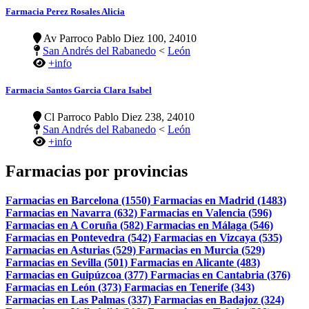
Farmacia Perez Rosales Alicia
Av Parroco Pablo Diez 100, 24010
San Andrés del Rabanedo
<
León
+info
Farmacia Santos Garcia Clara Isabel
Cl Parroco Pablo Diez 238, 24010
San Andrés del Rabanedo
<
León
+info
Farmacias por provincias
Farmacias en Barcelona (1550)
Farmacias en Madrid (1483)
Farmacias en Navarra (632)
Farmacias en Valencia (596)
Farmacias en A Coruña (582)
Farmacias en Málaga (546)
Farmacias en Pontevedra (542)
Farmacias en Vizcaya (535)
Farmacias en Asturias (529)
Farmacias en Murcia (529)
Farmacias en Sevilla (501)
Farmacias en Alicante (483)
Farmacias en Guipúzcoa (377)
Farmacias en Cantabria (376)
Farmacias en León (373)
Farmacias en Tenerife (343)
Farmacias en Las Palmas (337)
Farmacias en Badajoz (324)