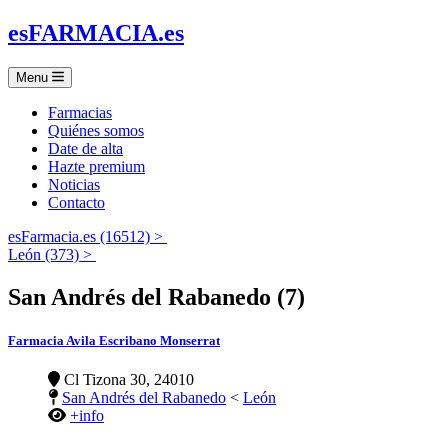
es
FARMACIA
.es
Menu
Farmacias
Quiénes somos
Date de alta
Hazte premium
Noticias
Contacto
esFarmacia.es (16512) >
León (373) >
San Andrés del Rabanedo (7)
Farmacia Avila Escribano Monserrat
Cl Tizona 30, 24010
San Andrés del Rabanedo
<
León
+info