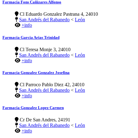
Farmacia Fons Cañizares Alfonso
Cl Eduardo Gonzalez Pastrana 4, 24010
San Andrés del Rabanedo
<
León
+info
Farmacia Garcia Arias Trinidad
Cl Teresa Monje 3, 24010
San Andrés del Rabanedo
<
León
+info
Farmacia Gonzalez Gonzalez Josefina
Cl Parroco Pablo Diez 42, 24010
San Andrés del Rabanedo
<
León
+info
Farmacia Gonzalez Lopez Carmen
Cr De San Andres, 24191
San Andrés del Rabanedo
<
León
+info