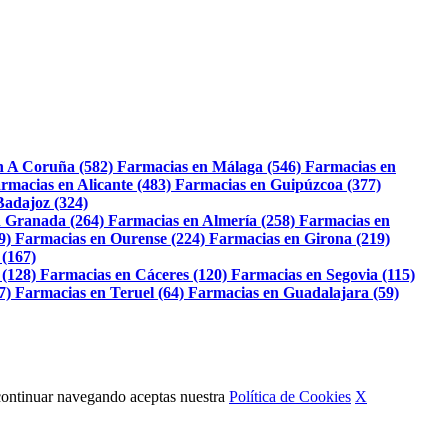
n A Coruña (582)
Farmacias en Málaga (546)
Farmacias en
rmacias en Alicante (483)
Farmacias en Guipúzcoa (377)
Badajoz (324)
 Granada (264)
Farmacias en Almería (258)
Farmacias en
9)
Farmacias en Ourense (224)
Farmacias en Girona (219)
 (167)
 (128)
Farmacias en Cáceres (120)
Farmacias en Segovia (115)
7)
Farmacias en Teruel (64)
Farmacias en Guadalajara (59)
Al continuar navegando aceptas nuestra
Política de Cookies
X