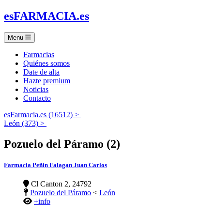
es
FARMACIA
.es
Menu
Farmacias
Quiénes somos
Date de alta
Hazte premium
Noticias
Contacto
esFarmacia.es (16512) >
León (373) >
Pozuelo del Páramo (2)
Farmacia Peñin Falagan Juan Carlos
Cl Canton 2, 24792
Pozuelo del Páramo
<
León
+info