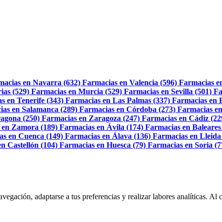
macias en Navarra (632)
Farmacias en Valencia (596)
Farmacias e
ias (529)
Farmacias en Murcia (529)
Farmacias en Sevilla (501)
Fa
s en Tenerife (343)
Farmacias en Las Palmas (337)
Farmacias en 
ias en Salamanca (289)
Farmacias en Córdoba (273)
Farmacias en
agona (250)
Farmacias en Zaragoza (247)
Farmacias en Cádiz (22
 en Zamora (189)
Farmacias en Ávila (174)
Farmacias en Baleares
as en Cuenca (149)
Farmacias en Álava (136)
Farmacias en Lleida
n Castellón (104)
Farmacias en Huesca (79)
Farmacias en Soria (7
navegación, adaptarse a tus preferencias y realizar labores analíticas. 