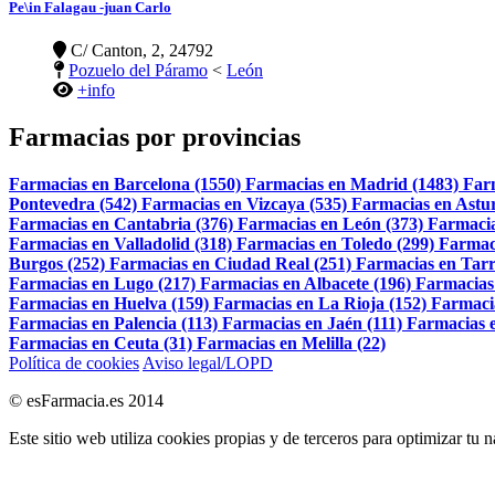
Pe\in Falagau -juan Carlo
C/ Canton, 2, 24792
Pozuelo del Páramo
<
León
+info
Farmacias por provincias
Farmacias en Barcelona (1550)
Farmacias en Madrid (1483)
Far
Pontevedra (542)
Farmacias en Vizcaya (535)
Farmacias en Astur
Farmacias en Cantabria (376)
Farmacias en León (373)
Farmacia
Farmacias en Valladolid (318)
Farmacias en Toledo (299)
Farmac
Burgos (252)
Farmacias en Ciudad Real (251)
Farmacias en Tarr
Farmacias en Lugo (217)
Farmacias en Albacete (196)
Farmacias
Farmacias en Huelva (159)
Farmacias en La Rioja (152)
Farmaci
Farmacias en Palencia (113)
Farmacias en Jaén (111)
Farmacias e
Farmacias en Ceuta (31)
Farmacias en Melilla (22)
Política de cookies
Aviso legal/LOPD
© esFarmacia.es 2014
Este sitio web utiliza cookies propias y de terceros para optimizar tu 