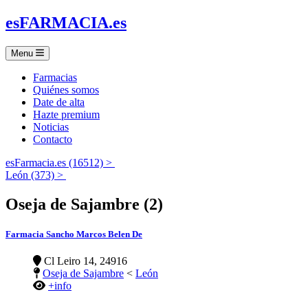
es
FARMACIA
.es
Menu
Farmacias
Quiénes somos
Date de alta
Hazte premium
Noticias
Contacto
esFarmacia.es (16512) >
León (373) >
Oseja de Sajambre (2)
Farmacia Sancho Marcos Belen De
Cl Leiro 14, 24916
Oseja de Sajambre
<
León
+info