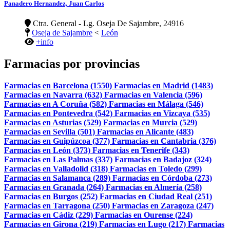
Panadero Hernandez, Juan Carlos
Ctra. General - Lg. Oseja De Sajambre, 24916
Oseja de Sajambre
<
León
+info
Farmacias por provincias
Farmacias en Barcelona (1550)
Farmacias en Madrid (1483)
Farmacias en Navarra (632)
Farmacias en Valencia (596)
Farmacias en A Coruña (582)
Farmacias en Málaga (546)
Farmacias en Pontevedra (542)
Farmacias en Vizcaya (535)
Farmacias en Asturias (529)
Farmacias en Murcia (529)
Farmacias en Sevilla (501)
Farmacias en Alicante (483)
Farmacias en Guipúzcoa (377)
Farmacias en Cantabria (376)
Farmacias en León (373)
Farmacias en Tenerife (343)
Farmacias en Las Palmas (337)
Farmacias en Badajoz (324)
Farmacias en Valladolid (318)
Farmacias en Toledo (299)
Farmacias en Salamanca (289)
Farmacias en Córdoba (273)
Farmacias en Granada (264)
Farmacias en Almería (258)
Farmacias en Burgos (252)
Farmacias en Ciudad Real (251)
Farmacias en Tarragona (250)
Farmacias en Zaragoza (247)
Farmacias en Cádiz (229)
Farmacias en Ourense (224)
Farmacias en Girona (219)
Farmacias en Lugo (217)
Farmacias