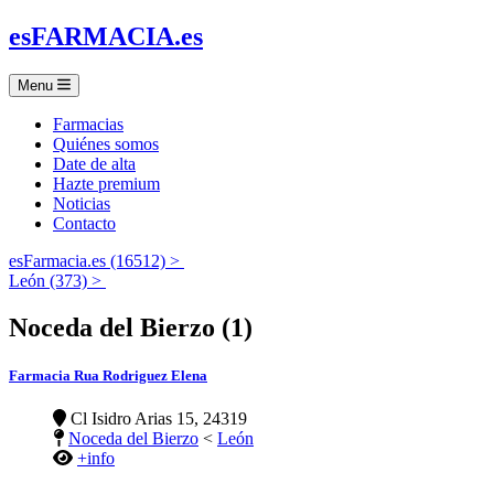
es
FARMACIA
.es
Menu
Farmacias
Quiénes somos
Date de alta
Hazte premium
Noticias
Contacto
esFarmacia.es (16512) >
León (373) >
Noceda del Bierzo (1)
Farmacia Rua Rodriguez Elena
Cl Isidro Arias 15, 24319
Noceda del Bierzo
<
León
+info