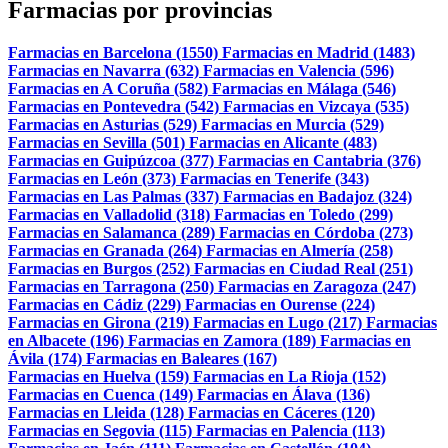
Farmacias por provincias
Farmacias en Barcelona (1550)
Farmacias en Madrid (1483)
Farmacias en Navarra (632)
Farmacias en Valencia (596)
Farmacias en A Coruña (582)
Farmacias en Málaga (546)
Farmacias en Pontevedra (542)
Farmacias en Vizcaya (535)
Farmacias en Asturias (529)
Farmacias en Murcia (529)
Farmacias en Sevilla (501)
Farmacias en Alicante (483)
Farmacias en Guipúzcoa (377)
Farmacias en Cantabria (376)
Farmacias en León (373)
Farmacias en Tenerife (343)
Farmacias en Las Palmas (337)
Farmacias en Badajoz (324)
Farmacias en Valladolid (318)
Farmacias en Toledo (299)
Farmacias en Salamanca (289)
Farmacias en Córdoba (273)
Farmacias en Granada (264)
Farmacias en Almería (258)
Farmacias en Burgos (252)
Farmacias en Ciudad Real (251)
Farmacias en Tarragona (250)
Farmacias en Zaragoza (247)
Farmacias en Cádiz (229)
Farmacias en Ourense (224)
Farmacias en Girona (219)
Farmacias en Lugo (217)
Farmacias
en Albacete (196)
Farmacias en Zamora (189)
Farmacias en
Ávila (174)
Farmacias en Baleares (167)
Farmacias en Huelva (159)
Farmacias en La Rioja (152)
Farmacias en Cuenca (149)
Farmacias en Álava (136)
Farmacias en Lleida (128)
Farmacias en Cáceres (120)
Farmacias en Segovia (115)
Farmacias en Palencia (113)