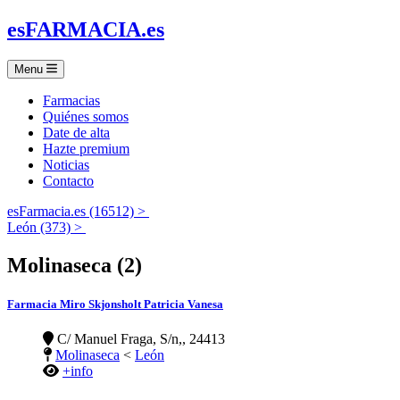
es
FARMACIA
.es
Menu
Farmacias
Quiénes somos
Date de alta
Hazte premium
Noticias
Contacto
esFarmacia.es (16512) >
León (373) >
Molinaseca (2)
Farmacia Miro Skjonsholt Patricia Vanesa
C/ Manuel Fraga, S/n,, 24413
Molinaseca
<
León
+info