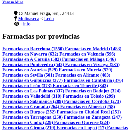
Vanesa Miro
C/ Manuel Fraga, S/n,, 24413
Molinaseca
<
León
+info
Farmacias por provincias
Farmacias en Barcelona (1550)
Farmacias en Madrid (1483)
Farmacias en Navarra (632)
Farmacias en Valencia (596)
Farmacias en A Coruña (582)
Farmacias en Málaga (546)
Farmacias en Pontevedra (542)
Farmacias en Vizcaya (535)
Farmacias en Asturias (529)
Farmacias en Murcia (529)
Farmacias en Sevilla (501)
Farmacias en Alicante (483)
Farmacias en Guipúzcoa (377)
Farmacias en Cantabria (376)
Farmacias en León (373)
Farmacias en Tenerife (343)
Farmacias en Las Palmas (337)
Farmacias en Badajoz (324)
Farmacias en Valladolid (318)
Farmacias en Toledo (299)
Farmacias en Salamanca (289)
Farmacias en Córdoba (273)
Farmacias en Granada (264)
Farmacias en Almería (258)
Farmacias en Burgos (252)
Farmacias en Ciudad Real (251)
Farmacias en Tarragona (250)
Farmacias en Zaragoza (247)
Farmacias en Cádiz (229)
Farmacias en Ourense (224)
Farmacias en Girona (219)
Farmacias en Lugo (217)
Farmacias