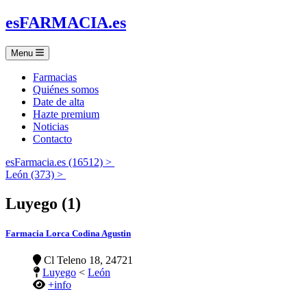
es
FARMACIA
.es
Menu
Farmacias
Quiénes somos
Date de alta
Hazte premium
Noticias
Contacto
esFarmacia.es (16512) >
León (373) >
Luyego (1)
Farmacia Lorca Codina Agustin
Cl Teleno 18, 24721
Luyego
<
León
+info