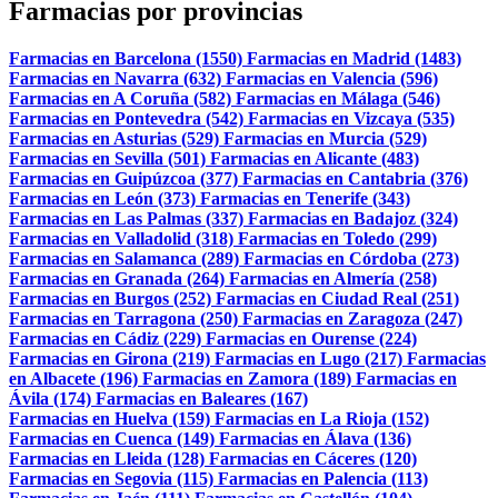
Farmacias por provincias
Farmacias en Barcelona (1550)
Farmacias en Madrid (1483)
Farmacias en Navarra (632)
Farmacias en Valencia (596)
Farmacias en A Coruña (582)
Farmacias en Málaga (546)
Farmacias en Pontevedra (542)
Farmacias en Vizcaya (535)
Farmacias en Asturias (529)
Farmacias en Murcia (529)
Farmacias en Sevilla (501)
Farmacias en Alicante (483)
Farmacias en Guipúzcoa (377)
Farmacias en Cantabria (376)
Farmacias en León (373)
Farmacias en Tenerife (343)
Farmacias en Las Palmas (337)
Farmacias en Badajoz (324)
Farmacias en Valladolid (318)
Farmacias en Toledo (299)
Farmacias en Salamanca (289)
Farmacias en Córdoba (273)
Farmacias en Granada (264)
Farmacias en Almería (258)
Farmacias en Burgos (252)
Farmacias en Ciudad Real (251)
Farmacias en Tarragona (250)
Farmacias en Zaragoza (247)
Farmacias en Cádiz (229)
Farmacias en Ourense (224)
Farmacias en Girona (219)
Farmacias en Lugo (217)
Farmacias
en Albacete (196)
Farmacias en Zamora (189)
Farmacias en
Ávila (174)
Farmacias en Baleares (167)
Farmacias en Huelva (159)
Farmacias en La Rioja (152)
Farmacias en Cuenca (149)
Farmacias en Álava (136)
Farmacias en Lleida (128)
Farmacias en Cáceres (120)
Farmacias en Segovia (115)
Farmacias en Palencia (113)