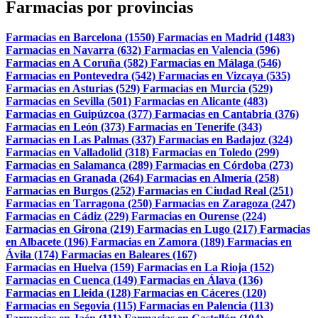
Farmacias por provincias
Farmacias en Barcelona (1550)
Farmacias en Madrid (1483)
Farmacias en Navarra (632)
Farmacias en Valencia (596)
Farmacias en A Coruña (582)
Farmacias en Málaga (546)
Farmacias en Pontevedra (542)
Farmacias en Vizcaya (535)
Farmacias en Asturias (529)
Farmacias en Murcia (529)
Farmacias en Sevilla (501)
Farmacias en Alicante (483)
Farmacias en Guipúzcoa (377)
Farmacias en Cantabria (376)
Farmacias en León (373)
Farmacias en Tenerife (343)
Farmacias en Las Palmas (337)
Farmacias en Badajoz (324)
Farmacias en Valladolid (318)
Farmacias en Toledo (299)
Farmacias en Salamanca (289)
Farmacias en Córdoba (273)
Farmacias en Granada (264)
Farmacias en Almería (258)
Farmacias en Burgos (252)
Farmacias en Ciudad Real (251)
Farmacias en Tarragona (250)
Farmacias en Zaragoza (247)
Farmacias en Cádiz (229)
Farmacias en Ourense (224)
Farmacias en Girona (219)
Farmacias en Lugo (217)
Farmacias
en Albacete (196)
Farmacias en Zamora (189)
Farmacias en
Ávila (174)
Farmacias en Baleares (167)
Farmacias en Huelva (159)
Farmacias en La Rioja (152)
Farmacias en Cuenca (149)
Farmacias en Álava (136)
Farmacias en Lleida (128)
Farmacias en Cáceres (120)
Farmacias en Segovia (115)
Farmacias en Palencia (113)