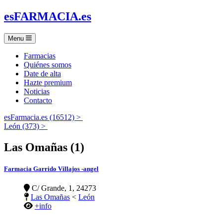
es
FARMACIA
.es
Menu
Farmacias
Quiénes somos
Date de alta
Hazte premium
Noticias
Contacto
esFarmacia.es (16512) >
León (373) >
Las Omañas (1)
Farmacia Garrido Villajos -angel
C/ Grande, 1, 24273
Las Omañas
<
León
+info