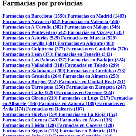
Farmacias por provincias
Farmacias en Barcelona (1550)
Farmacias en Madrid (1483)
Farmacias en Navarra (632)
Farmacias en Valencia (596)
Farmacias en A Coruña (582)
Farmacias en Málaga (546)
Farmacias en Pontevedra (542)
Farmacias en Vizcaya (535)
Farmacias en Asturias (529)
Farmacias en Murcia (529)
Farmacias en Sevilla (501)
Farmacias en Alicante (483)
Farmacias en Guipúzcoa (377)
Farmacias en Cantabria (376)
Farmacias en León (373)
Farmacias en Tenerife (343)
Farmacias en Las Palmas (337)
Farmacias en Badajoz (324)
Farmacias en Valladolid (318)
Farmacias en Toledo (299)
Farmacias en Salamanca (289)
Farmacias en Córdoba (273)
Farmacias en Granada (264)
Farmacias en Almería (258)
Farmacias en Burgos (252)
Farmacias en Ciudad Real (251)
Farmacias en Tarragona (250)
Farmacias en Zaragoza (247)
Farmacias en Cádiz (229)
Farmacias en Ourense (224)
Farmacias en Girona (219)
Farmacias en Lugo (217)
Farmacias
en Albacete (196)
Farmacias en Zamora (189)
Farmacias en
Ávila (174)
Farmacias en Baleares (167)
Farmacias en Huelva (159)
Farmacias en La Rioja (152)
Farmacias en Cuenca (149)
Farmacias en Álava (136)
Farmacias en Lleida (128)
Farmacias en Cáceres (120)
Farmacias en Segovia (115)
Farmacias en Palencia (113)