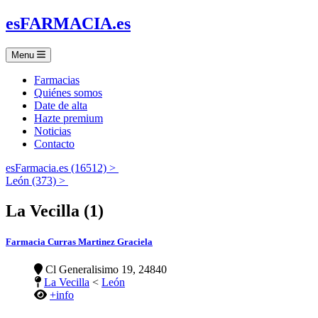
es
FARMACIA
.es
Menu
Farmacias
Quiénes somos
Date de alta
Hazte premium
Noticias
Contacto
esFarmacia.es (16512) >
León (373) >
La Vecilla (1)
Farmacia Curras Martinez Graciela
Cl Generalisimo 19, 24840
La Vecilla
<
León
+info