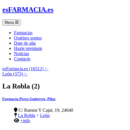
es
FARMACIA
.es
Menu
Farmacias
Quiénes somos
Date de alta
Hazte premium
Noticias
Contacto
esFarmacia.es (16512) >
León (373) >
La Robla (2)
Farmacia Perez Gutierrez, Pilar
C/ Ramon Y Cajal, 19, 24640
La Robla
<
León
+info