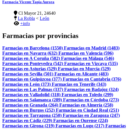
Farmacia Vicente Tapia Aurora
Cl Mayor 21, 24640
La Robla
<
León
+info
Farmacias por provincias
Farmacias en Barcelona (1550)
Farmacias en Madrid (1483)
Farmacias en Navarra (632)
Farmacias en Valencia (596)
Farmacias en A Coruña (582)
Farmacias en Málaga (546)
Farmacias en Pontevedra (542)
Farmacias en Vizcaya (535)
Farmacias en Asturias (529)
Farmacias en Murcia (529)
Farmacias en Sevilla (501)
Farmacias en Alicante (483)
Farmacias en Guipúzcoa (377)
Farmacias en Cantabria (376)
Farmacias en León (373)
Farmacias en Tenerife (343)
Farmacias en Las Palmas (337)
Farmacias en Badajoz (324)
Farmacias en Valladolid (318)
Farmacias en Toledo (299)
Farmacias en Salamanca (289)
Farmacias en Córdoba (273)
Farmacias en Granada (264)
Farmacias en Almería (258)
Farmacias en Burgos (252)
Farmacias en Ciudad Real (251)
Farmacias en Tarragona (250)
Farmacias en Zaragoza (247)
Farmacias en Cádiz (229)
Farmacias en Ourense (224)
Farmacias en Girona (219)
Farmacias en Lugo (217)
Farmacias